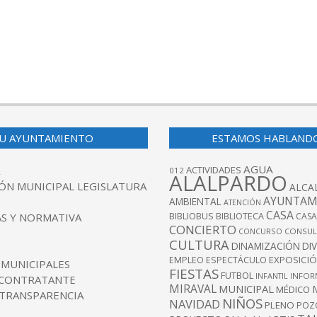
U AYUNTAMIENTO
ESTAMOS HABLAND
AGUA
ACTIVIDADES
012
ALALPARDO
ÓN MUNICIPAL LEGISLATURA
ALCA
AYUNTAM
AMBIENTAL
ATENCIÓN
CASA
BIBLIOBUS
S Y NORMATIVA
BIBLIOTECA
CASA
CONCIERTO
CONCURSO
CONSUL
CULTURA
DINAMIZACIÓN
DI
EXPOSICI
EMPLEO
ESPECTÁCULO
 MUNICIPALES
FIESTAS
FUTBOL
INFANTIL
INFOR
 CONTRATANTE
MIRAVAL
MUNICIPAL
MÉDICO
 TRANSPARENCIA
NIÑOS
NAVIDAD
PLENO
POZ