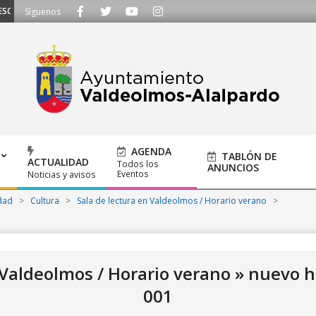
CHAMOS - Llámanos al 91 620 21 53 o escríbenos a ayuntamiento@alalpardo.
Síguenos
AGENDA
TABLÓN DE
ACTUALIDAD
Todos los
ANUNCIOS
Eventos
Noticias y avisos
dad
>
Cultura
>
Sala de lectura en Valdeolmos / Horario verano
>
 Valdeolmos / Horario verano »
nuevo ho
001