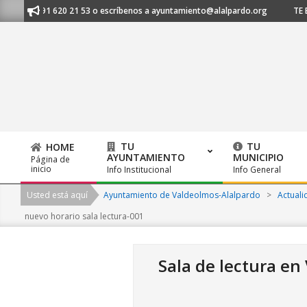
Skip
s al 91 620 21 53 o escríbenos a ayuntamiento@alalpardo.org
TE ESCU
to
content
TU
TU
HOME
AYUNTAMIENTO
MUNICIPIO
Página de
Primary
inicio
Info Institucional
Info General
Navigation
Usted está aquí
Ayuntamiento de Valdeolmos-Alalpardo
>
Actuali
Menu
nuevo horario sala lectura-001
Sala de lectura en