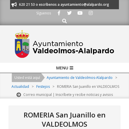
Skip
s al 91 620 21 53 o escríbenos a ayuntamiento@alalpardo.org
TE ESCU
to
Síguenos
content
Buscar
Primary
MENU
Navigation
Usted está aquí
Ayuntamiento de Valdeolmos-Alalpardo
>
Menu
Actualidad
>
Festejos
>
ROMERIA San Juanillo en VALDEOLMOS
Correo municipal | Inscríbete y recibe noticias y avisos
ROMERIA San Juanillo en
VALDEOLMOS