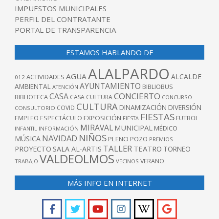
IMPUESTOS MUNICIPALES
PERFIL DEL CONTRATANTE
PORTAL DE TRANSPARENCIA
ESTAMOS HABLANDO DE
ALALPARDO
AGUA
ALCALDE
ACTIVIDADES
012
AYUNTAMIENTO
AMBIENTAL
BIBLIOBUS
ATENCIÓN
CONCIERTO
CASA
BIBLIOTECA
CASA CULTURA
CONCURSO
CULTURA
DINAMIZACIÓN
DIVERSIÓN
COVID
CONSULTORIO
FIESTAS
EXPOSICIÓN
FUTBOL
EMPLEO
ESPECTÁCULO
FIESTA
MIRAVAL
MUNICIPAL
MÉDICO
INFANTIL
INFORMACIÓN
NIÑOS
NAVIDAD
MÚSICA
PLENO
POZO
PREMIOS
TALLER
TEATRO
PROYECTO
SALA AL-ARTIS
TORNEO
VALDEOLMOS
VERANO
TRABAJO
VECINOS
MÁS INFO EN INTERNET