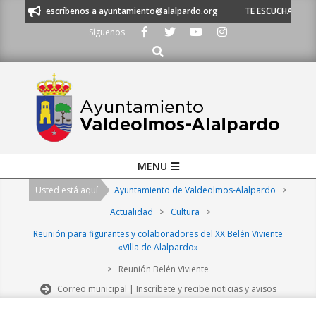
Skip
0 21 53 o escríbenos a ayuntamiento@alalpardo.org
TE ESCUCHAMOS - L
to
Síguenos
content
Buscar
Primary
MENU
Navigation
Usted está aquí
Ayuntamiento de Valdeolmos-Alalpardo
>
Menu
Actualidad
>
Cultura
>
Reunión para figurantes y colaboradores del XX Belén Viviente
«Villa de Alalpardo»
>
Reunión Belén Viviente
Correo municipal | Inscríbete y recibe noticias y avisos