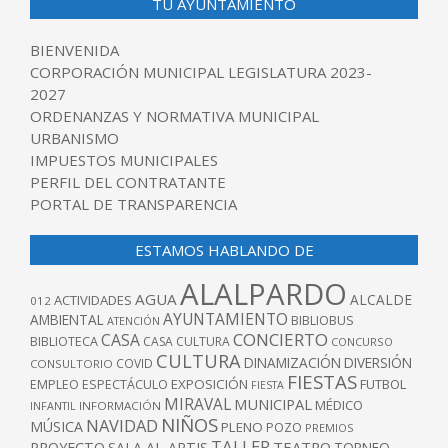
TU AYUNTAMIENTO
BIENVENIDA
CORPORACIÓN MUNICIPAL LEGISLATURA 2023-
2027
ORDENANZAS Y NORMATIVA MUNICIPAL
URBANISMO
IMPUESTOS MUNICIPALES
PERFIL DEL CONTRATANTE
PORTAL DE TRANSPARENCIA
ESTAMOS HABLANDO DE
ALALPARDO
AGUA
ALCALDE
ACTIVIDADES
012
AYUNTAMIENTO
AMBIENTAL
BIBLIOBUS
ATENCIÓN
CONCIERTO
CASA
BIBLIOTECA
CASA CULTURA
CONCURSO
CULTURA
DINAMIZACIÓN
DIVERSIÓN
COVID
CONSULTORIO
FIESTAS
EXPOSICIÓN
FUTBOL
EMPLEO
ESPECTÁCULO
FIESTA
MIRAVAL
MUNICIPAL
MÉDICO
INFANTIL
INFORMACIÓN
NIÑOS
NAVIDAD
MÚSICA
PLENO
POZO
PREMIOS
TALLER
TEATRO
PROYECTO
SALA AL-ARTIS
TORNEO