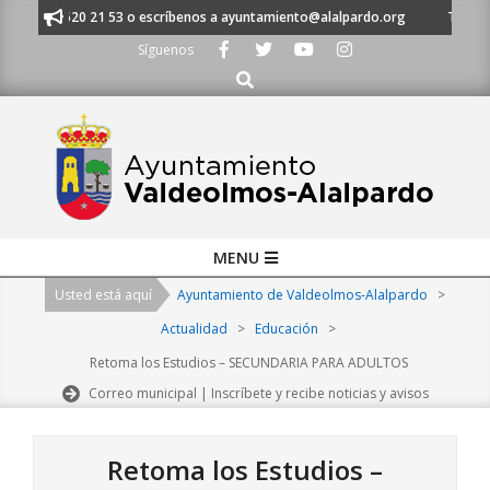
Skip
al 91 620 21 53 o escríbenos a ayuntamiento@alalpardo.org
TE ESCUCHA
to
Síguenos
content
Buscar
Primary
MENU
Navigation
Usted está aquí
Ayuntamiento de Valdeolmos-Alalpardo
>
Menu
Actualidad
>
Educación
>
Retoma los Estudios – SECUNDARIA PARA ADULTOS
Correo municipal | Inscríbete y recibe noticias y avisos
Retoma los Estudios –