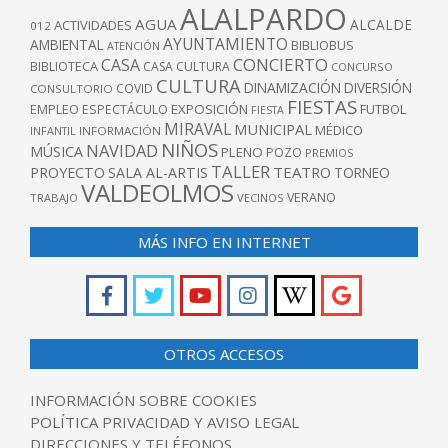
ALALPARDO
AGUA
ALCALDE
ACTIVIDADES
012
AYUNTAMIENTO
AMBIENTAL
BIBLIOBUS
ATENCIÓN
CONCIERTO
CASA
BIBLIOTECA
CASA CULTURA
CONCURSO
CULTURA
DINAMIZACIÓN
DIVERSIÓN
COVID
CONSULTORIO
FIESTAS
EXPOSICIÓN
FUTBOL
EMPLEO
ESPECTÁCULO
FIESTA
MIRAVAL
MUNICIPAL
MÉDICO
INFANTIL
INFORMACIÓN
NIÑOS
NAVIDAD
MÚSICA
PLENO
POZO
PREMIOS
TALLER
TEATRO
PROYECTO
SALA AL-ARTIS
TORNEO
VALDEOLMOS
VERANO
TRABAJO
VECINOS
MÁS INFO EN INTERNET
OTROS ACCESOS
INFORMACIÓN SOBRE COOKIES
POLÍTICA PRIVACIDAD Y AVISO LEGAL
DIRECCIONES Y TELÉFONOS