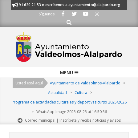
Skip
anos al 91 620 21 53 o escríbenos a ayuntamiento@alalpardo.org
TE E
to
Síguenos
content
Buscar
Primary
MENU
Navigation
Usted está aquí
Ayuntamiento de Valdeolmos-Alalpardo
>
Menu
Actualidad
>
Cultura
>
Programa de actividades culturales y deportivas curso 2025/2026
>
WhatsApp Image 2025-08-25 at 16.50.56
Correo municipal | Inscríbete y recibe noticias y avisos