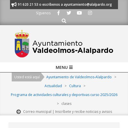
Skip
anos al 91 620 21 53 o escríbenos a ayuntamiento@alalpardo.org
TE E
to
Síguenos
content
Buscar
Primary
MENU
Navigation
Usted está aquí
Ayuntamiento de Valdeolmos-Alalpardo
>
Menu
Actualidad
>
Cultura
>
Programa de actividades culturales y deportivas curso 2025/2026
>
clases
Correo municipal | Inscríbete y recibe noticias y avisos