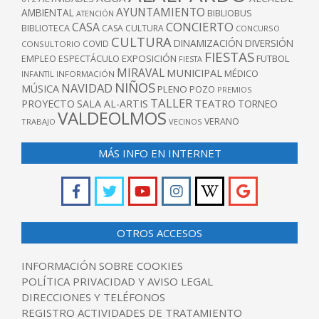
AYUNTAMIENTO
AMBIENTAL
BIBLIOBUS
ATENCIÓN
CONCIERTO
CASA
BIBLIOTECA
CASA CULTURA
CONCURSO
CULTURA
DINAMIZACIÓN
DIVERSIÓN
COVID
CONSULTORIO
FIESTAS
EXPOSICIÓN
FUTBOL
EMPLEO
ESPECTÁCULO
FIESTA
MIRAVAL
MUNICIPAL
MÉDICO
INFANTIL
INFORMACIÓN
NIÑOS
NAVIDAD
MÚSICA
PLENO
POZO
PREMIOS
TALLER
TEATRO
PROYECTO
SALA AL-ARTIS
TORNEO
VALDEOLMOS
VERANO
TRABAJO
VECINOS
MÁS INFO EN INTERNET
OTROS ACCESOS
INFORMACIÓN SOBRE COOKIES
POLÍTICA PRIVACIDAD Y AVISO LEGAL
DIRECCIONES Y TELÉFONOS
REGISTRO ACTIVIDADES DE TRATAMIENTO