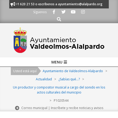
Skip
anos al 91 620 21 53 o escríbenos a ayuntamiento@alalpardo.org
TE E
to
Síguenos
content
Buscar
Primary
MENU
Navigation
Usted está aquí
Ayuntamiento de Valdeolmos-Alalpardo
>
Menu
Actualidad
>
¿Sabías qué...?
>
Un productor y compositor musical a cargo del sonido en los
actos culturales del municipio
>
P1020544
Correo municipal | Inscríbete y recibe noticias y avisos