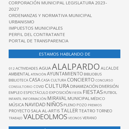
CORPORACIÓN MUNICIPAL LEGISLATURA 2023-
2027
ORDENANZAS Y NORMATIVA MUNICIPAL
URBANISMO
IMPUESTOS MUNICIPALES
PERFIL DEL CONTRATANTE
PORTAL DE TRANSPARENCIA
ESTAMOS HABLANDO DE
ALALPARDO
AGUA
ALCALDE
ACTIVIDADES
012
AYUNTAMIENTO
AMBIENTAL
BIBLIOBUS
ATENCIÓN
CONCIERTO
CASA
BIBLIOTECA
CASA CULTURA
CONCURSO
CULTURA
DINAMIZACIÓN
DIVERSIÓN
COVID
CONSULTORIO
FIESTAS
EXPOSICIÓN
FUTBOL
EMPLEO
ESPECTÁCULO
FIESTA
MIRAVAL
MUNICIPAL
MÉDICO
INFANTIL
INFORMACIÓN
NIÑOS
NAVIDAD
MÚSICA
PLENO
POZO
PREMIOS
TALLER
TEATRO
PROYECTO
SALA AL-ARTIS
TORNEO
VALDEOLMOS
VERANO
TRABAJO
VECINOS