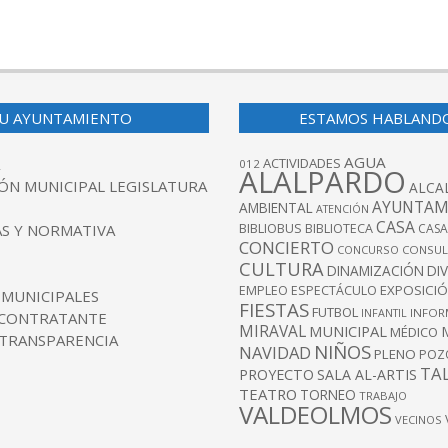
U AYUNTAMIENTO
ESTAMOS HABLAND
AGUA
ACTIVIDADES
012
ALALPARDO
ÓN MUNICIPAL LEGISLATURA
ALCA
AYUNTAM
AMBIENTAL
ATENCIÓN
CASA
BIBLIOBUS
S Y NORMATIVA
BIBLIOTECA
CASA
CONCIERTO
CONCURSO
CONSUL
CULTURA
DINAMIZACIÓN
DI
EXPOSICI
EMPLEO
ESPECTÁCULO
 MUNICIPALES
FIESTAS
FUTBOL
INFANTIL
INFOR
 CONTRATANTE
MIRAVAL
MUNICIPAL
MÉDICO
 TRANSPARENCIA
NIÑOS
NAVIDAD
PLENO
POZ
TA
PROYECTO
SALA AL-ARTIS
TEATRO
TORNEO
TRABAJO
VALDEOLMOS
VECINOS