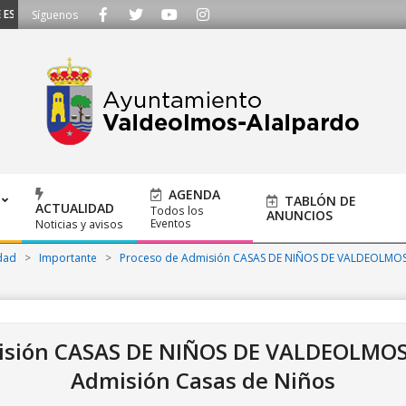
SCUCHAMOS - Llámanos al 91 620 21 53 o escríbenos a ayuntamiento@alalpar
Síguenos
AGENDA
TABLÓN DE
ACTUALIDAD
Todos los
ANUNCIOS
Eventos
Noticias y avisos
dad
>
Importante
>
Proceso de Admisión CASAS DE NIÑOS DE VALDEOLMO
isión CASAS DE NIÑOS DE VALDEOLMO
Admisión Casas de Niños