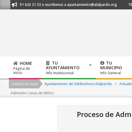
Skip
manos al 91 620 21 53 o escríbenos a ayuntamiento@alalpardo.org
TE E
to
content
TU
TU
HOME
AYUNTAMIENTO
MUNICIPIO
Página de
Primary
inicio
Info Institucional
Info General
Navigation
Usted está aquí
Ayuntamiento de Valdeolmos-Alalpardo
>
Actuali
Menu
Admisión Casas de Niños
Proceso de Adm