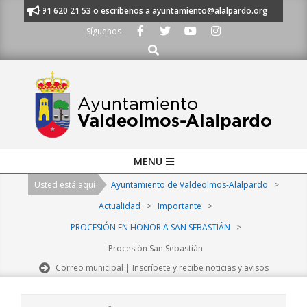
Skip
anos al 91 620 21 53 o escríbenos a ayuntamiento@alalpardo.org
TE E
to
Síguenos
content
Buscar
Primary
MENU
Navigation
Usted está aquí
Ayuntamiento de Valdeolmos-Alalpardo
>
Menu
Actualidad
>
Importante
>
PROCESIÓN EN HONOR A SAN SEBASTIÁN
>
Procesión San Sebastián
Correo municipal | Inscríbete y recibe noticias y avisos