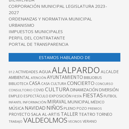
CORPORACIÓN MUNICIPAL LEGISLATURA 2023-
2027
ORDENANZAS Y NORMATIVA MUNICIPAL
URBANISMO
IMPUESTOS MUNICIPALES
PERFIL DEL CONTRATANTE
PORTAL DE TRANSPARENCIA
ESTAMOS HABLANDO DE
ALALPARDO
AGUA
ALCALDE
ACTIVIDADES
012
AYUNTAMIENTO
AMBIENTAL
BIBLIOBUS
ATENCIÓN
CONCIERTO
CASA
BIBLIOTECA
CASA CULTURA
CONCURSO
CULTURA
DINAMIZACIÓN
DIVERSIÓN
COVID
CONSULTORIO
FIESTAS
EXPOSICIÓN
FUTBOL
EMPLEO
ESPECTÁCULO
FIESTA
MIRAVAL
MUNICIPAL
MÉDICO
INFANTIL
INFORMACIÓN
NIÑOS
NAVIDAD
MÚSICA
PLENO
POZO
PREMIOS
TALLER
TEATRO
PROYECTO
SALA AL-ARTIS
TORNEO
VALDEOLMOS
VERANO
TRABAJO
VECINOS