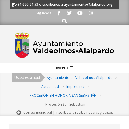
Skip
manos al 91 620 21 53 o escríbenos a ayuntamiento@alalpardo.org
TE E
to
Síguenos
content
Buscar
Primary
MENU
Navigation
Usted está aquí
Ayuntamiento de Valdeolmos-Alalpardo
>
Menu
Actualidad
>
Importante
>
PROCESIÓN EN HONOR A SAN SEBASTIÁN
>
Procesión San Sebastián
Correo municipal | Inscríbete y recibe noticias y avisos