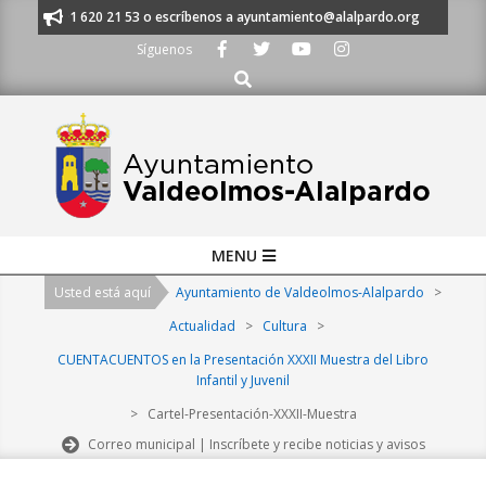
Skip
anos al 91 620 21 53 o escríbenos a ayuntamiento@alalpardo.org
TE ES
to
Síguenos
content
Buscar
Primary
MENU
Navigation
Usted está aquí
Ayuntamiento de Valdeolmos-Alalpardo
>
Menu
Actualidad
>
Cultura
>
CUENTACUENTOS en la Presentación XXXII Muestra del Libro
Infantil y Juvenil
>
Cartel-Presentación-XXXII-Muestra
Correo municipal | Inscríbete y recibe noticias y avisos