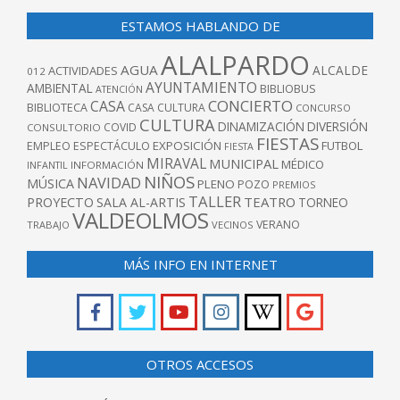
ESTAMOS HABLANDO DE
ALALPARDO
AGUA
ALCALDE
ACTIVIDADES
012
AYUNTAMIENTO
AMBIENTAL
BIBLIOBUS
ATENCIÓN
CONCIERTO
CASA
BIBLIOTECA
CASA CULTURA
CONCURSO
CULTURA
DINAMIZACIÓN
DIVERSIÓN
COVID
CONSULTORIO
FIESTAS
EXPOSICIÓN
FUTBOL
EMPLEO
ESPECTÁCULO
FIESTA
MIRAVAL
MUNICIPAL
MÉDICO
INFANTIL
INFORMACIÓN
NIÑOS
NAVIDAD
MÚSICA
PLENO
POZO
PREMIOS
TALLER
TEATRO
PROYECTO
SALA AL-ARTIS
TORNEO
VALDEOLMOS
VERANO
TRABAJO
VECINOS
MÁS INFO EN INTERNET
OTROS ACCESOS