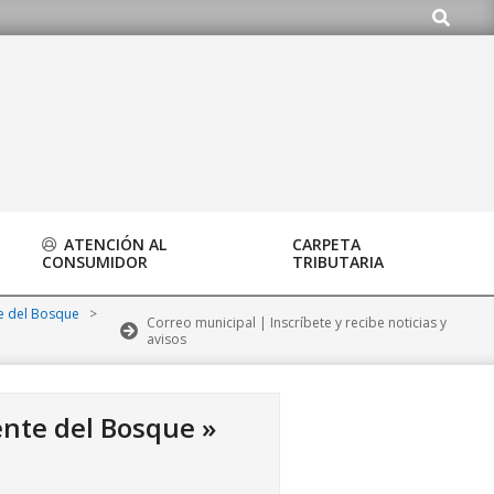
Buscar
ardo.org
ATENCIÓN AL
CARPETA
CONSUMIDOR
TRIBUTARIA
te del Bosque
>
Correo municipal | Inscríbete y recibe noticias y
avisos
ente del Bosque »