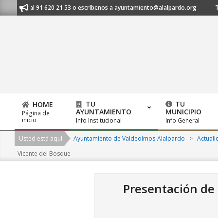
Skip
ámanos al 91 620 21 53 o escríbenos a ayuntamiento@alalpardo.org
TE
to
content
TU
TU
HOME
AYUNTAMIENTO
MUNICIPIO
Página de
Primary
inicio
Info Institucional
Info General
Navigation
Usted está aquí
Ayuntamiento de Valdeolmos-Alalpardo
>
Actuali
Menu
Vicente del Bosque
Presentación de 