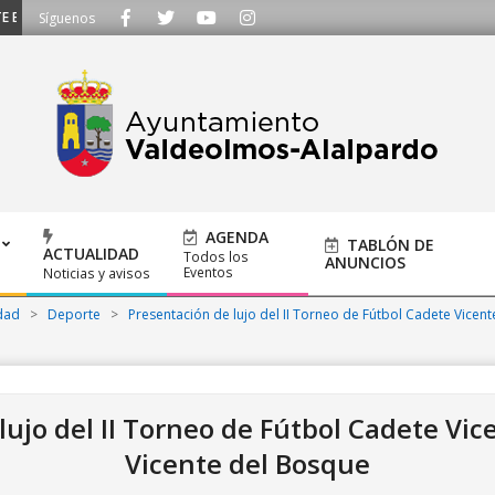
 ESCUCHAMOS - Llámanos al 91 620 21 53 o escríbenos a ayuntamiento@alalp
Síguenos
AGENDA
TABLÓN DE
ACTUALIDAD
Todos los
ANUNCIOS
Eventos
Noticias y avisos
dad
>
Deporte
>
Presentación de lujo del II Torneo de Fútbol Cadete Vicen
lujo del II Torneo de Fútbol Cadete Vic
Vicente del Bosque