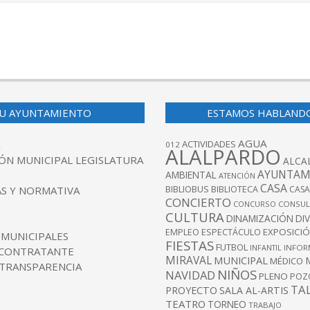
U AYUNTAMIENTO
ESTAMOS HABLAND
AGUA
ACTIVIDADES
012
ALALPARDO
ÓN MUNICIPAL LEGISLATURA
ALCA
AYUNTAM
AMBIENTAL
ATENCIÓN
CASA
BIBLIOBUS
S Y NORMATIVA
BIBLIOTECA
CASA
CONCIERTO
CONCURSO
CONSUL
CULTURA
DINAMIZACIÓN
DI
EXPOSICI
EMPLEO
ESPECTÁCULO
 MUNICIPALES
FIESTAS
FUTBOL
INFANTIL
INFOR
 CONTRATANTE
MIRAVAL
MUNICIPAL
MÉDICO
 TRANSPARENCIA
NIÑOS
NAVIDAD
PLENO
POZ
TA
PROYECTO
SALA AL-ARTIS
TEATRO
TORNEO
TRABAJO