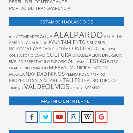
PERFIL DEL CONTRATANTE
PORTAL DE TRANSPARENCIA
ESTAMOS HABLANDO DE
ALALPARDO
AGUA
ALCALDE
ACTIVIDADES
012
AYUNTAMIENTO
AMBIENTAL
BIBLIOBUS
ATENCIÓN
CONCIERTO
CASA
BIBLIOTECA
CASA CULTURA
CONCURSO
CULTURA
DINAMIZACIÓN
DIVERSIÓN
COVID
CONSULTORIO
FIESTAS
EXPOSICIÓN
FUTBOL
EMPLEO
ESPECTÁCULO
FIESTA
MIRAVAL
MUNICIPAL
MÉDICO
INFANTIL
INFORMACIÓN
NIÑOS
NAVIDAD
MÚSICA
PLENO
POZO
PREMIOS
TALLER
TEATRO
PROYECTO
SALA AL-ARTIS
TORNEO
VALDEOLMOS
VERANO
TRABAJO
VECINOS
MÁS INFO EN INTERNET