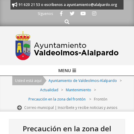
Skip
manos al 91 620 21 53 o escríbenos a ayuntamiento@alalpardo.org
TE E
to
Síguenos
content
Buscar
Primary
MENU
Navigation
Usted está aquí
Ayuntamiento de Valdeolmos-Alalpardo
>
Menu
Actualidad
>
Mantenimiento
>
Precaución en la zona del frontón
>
Frontón
Correo municipal | Inscríbete y recibe noticias y avisos
Precaución en la zona del