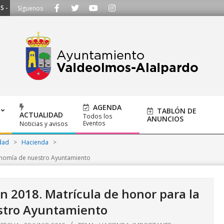
Llámanos al 91 620 21 53 o escríbenos a ayuntamiento@alalpardo.org
Síguenos
AGENDA
TABLÓN DE
ACTUALIDAD
Todos los
ANUNCIOS
Eventos
Noticias y avisos
dad
>
Hacienda
>
onomía de nuestro Ayuntamiento
 2018. Matrícula de honor para la
stro Ayuntamiento