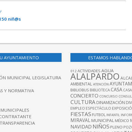
’
150 niñ@s
U AYUNTAMIENTO
ESTAMOS HABLAND
AGUA
ACTIVIDADES
012
ALALPARDO
ÓN MUNICIPAL LEGISLATURA
ALCA
AYUNTAM
AMBIENTAL
ATENCIÓN
CASA
BIBLIOBUS
S Y NORMATIVA
BIBLIOTECA
CASA
CONCIERTO
CONCURSO
CONSUL
CULTURA
DINAMIZACIÓN
DI
EXPOSICI
EMPLEO
ESPECTÁCULO
 MUNICIPALES
FIESTAS
FUTBOL
INFANTIL
INFOR
 CONTRATANTE
MIRAVAL
MUNICIPAL
MÉDICO
 TRANSPARENCIA
NIÑOS
NAVIDAD
PLENO
POZ