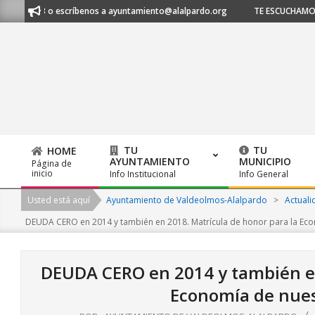
Skip
20 21 53 o escríbenos a ayuntamiento@alalpardo.org
TE ESCUCHAMOS - 
to
content
TU
TU
HOME
AYUNTAMIENTO
MUNICIPIO
Página de
Primary
inicio
Info Institucional
Info General
Navigation
Usted está aquí
Ayuntamiento de Valdeolmos-Alalpardo
>
Actuali
Menu
DEUDA CERO en 2014 y también en 2018. Matrícula de honor para la Ec
DEUDA CERO en 2014 y también en
Economía de nue