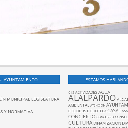
U AYUNTAMIENTO
ESTAMOS HABLAND
AGUA
ACTIVIDADES
012
ALALPARDO
ÓN MUNICIPAL LEGISLATURA
ALCA
AYUNTAM
AMBIENTAL
ATENCIÓN
CASA
BIBLIOBUS
S Y NORMATIVA
BIBLIOTECA
CASA
CONCIERTO
CONCURSO
CONSUL
CULTURA
DINAMIZACIÓN
DI