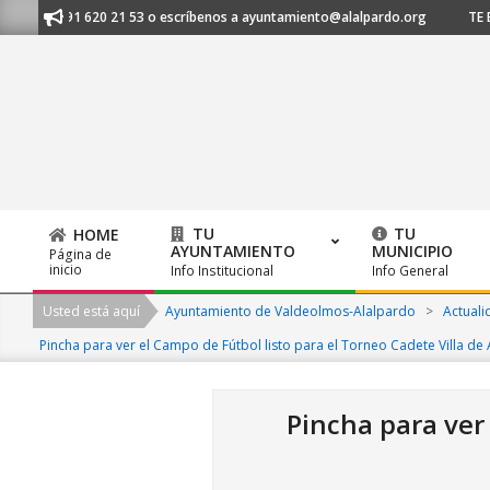
Skip
l 91 620 21 53 o escríbenos a ayuntamiento@alalpardo.org
TE ESCUCHA
to
content
TU
TU
HOME
AYUNTAMIENTO
MUNICIPIO
Página de
Primary
inicio
Info Institucional
Info General
Navigation
Usted está aquí
Ayuntamiento de Valdeolmos-Alalpardo
>
Actuali
Menu
Pincha para ver el Campo de Fútbol listo para el Torneo Cadete Villa de
Pincha para ver 