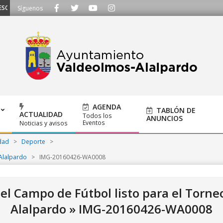
MOS - Llámanos al 91 620 21 53 o escríbenos a ayuntamiento@alalpardo.org
Síguenos
AGENDA
TABLÓN DE
ACTUALIDAD
Todos los
ANUNCIOS
Eventos
Noticias y avisos
dad
>
Deporte
>
 Alalpardo
>
IMG-20160426-WA0008
el Campo de Fútbol listo para el Torne
Alalpardo »
IMG-20160426-WA0008