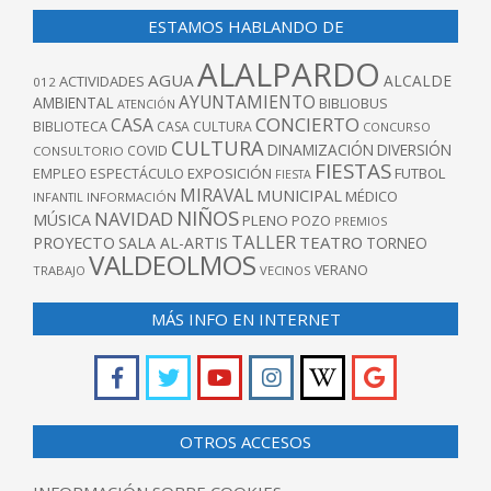
ESTAMOS HABLANDO DE
ALALPARDO
AGUA
ALCALDE
ACTIVIDADES
012
AYUNTAMIENTO
AMBIENTAL
BIBLIOBUS
ATENCIÓN
CONCIERTO
CASA
BIBLIOTECA
CASA CULTURA
CONCURSO
CULTURA
DINAMIZACIÓN
DIVERSIÓN
COVID
CONSULTORIO
FIESTAS
EXPOSICIÓN
FUTBOL
EMPLEO
ESPECTÁCULO
FIESTA
MIRAVAL
MUNICIPAL
MÉDICO
INFANTIL
INFORMACIÓN
NIÑOS
NAVIDAD
MÚSICA
PLENO
POZO
PREMIOS
TALLER
TEATRO
PROYECTO
SALA AL-ARTIS
TORNEO
VALDEOLMOS
VERANO
TRABAJO
VECINOS
MÁS INFO EN INTERNET
OTROS ACCESOS