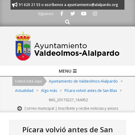
Skip
anos al 91 620 21 53 o escríbenos a ayuntamiento@alalpardo.org
TE E
to
Síguenos
content
Buscar
Primary
MENU
Navigation
Usted está aquí
Ayuntamiento de Valdeolmos-Alalpardo
>
Menu
Actualidad
>
Algo más
>
Pícara volvió antes de San Blas
>
IMG_20170227_184952
Correo municipal | Inscríbete y recibe noticias y avisos
Pícara volvió antes de San