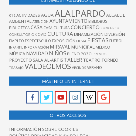
ESTAMOS HABLANDO DE
ALALPARDO
AGUA
ALCALDE
ACTIVIDADES
012
AYUNTAMIENTO
AMBIENTAL
BIBLIOBUS
ATENCIÓN
CONCIERTO
CASA
BIBLIOTECA
CASA CULTURA
CONCURSO
CULTURA
DINAMIZACIÓN
DIVERSIÓN
COVID
CONSULTORIO
FIESTAS
EXPOSICIÓN
FUTBOL
EMPLEO
ESPECTÁCULO
FIESTA
MIRAVAL
MUNICIPAL
MÉDICO
INFANTIL
INFORMACIÓN
NIÑOS
NAVIDAD
MÚSICA
PLENO
POZO
PREMIOS
TALLER
TEATRO
PROYECTO
SALA AL-ARTIS
TORNEO
VALDEOLMOS
VERANO
TRABAJO
VECINOS
MÁS INFO EN INTERNET
OTROS ACCESOS
INFORMACIÓN SOBRE COOKIES
POLÍTICA PRIVACIDAD Y AVISO LEGAL