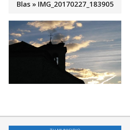
Blas »
IMG_20170227_183905
2017-
03-
01