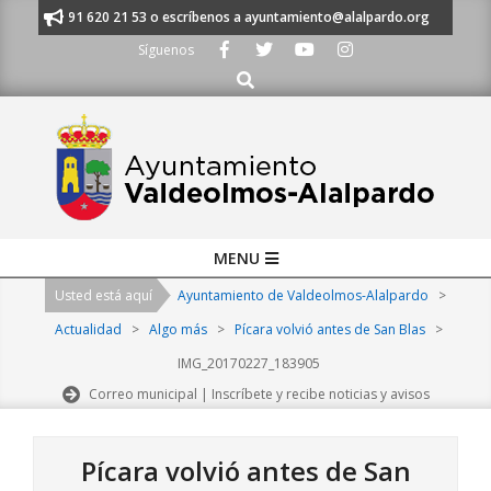
Skip
manos al 91 620 21 53 o escríbenos a ayuntamiento@alalpardo.org
TE E
to
Síguenos
content
Buscar
Primary
MENU
Navigation
Usted está aquí
Ayuntamiento de Valdeolmos-Alalpardo
>
Menu
Actualidad
>
Algo más
>
Pícara volvió antes de San Blas
>
IMG_20170227_183905
Correo municipal | Inscríbete y recibe noticias y avisos
Pícara volvió antes de San