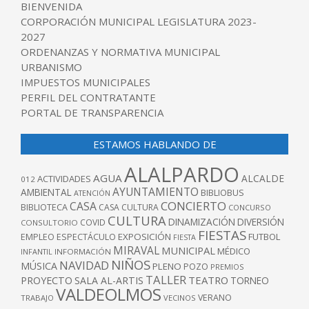
BIENVENIDA
CORPORACIÓN MUNICIPAL LEGISLATURA 2023-
2027
ORDENANZAS Y NORMATIVA MUNICIPAL
URBANISMO
IMPUESTOS MUNICIPALES
PERFIL DEL CONTRATANTE
PORTAL DE TRANSPARENCIA
ESTAMOS HABLANDO DE
ALALPARDO
AGUA
ALCALDE
ACTIVIDADES
012
AYUNTAMIENTO
AMBIENTAL
BIBLIOBUS
ATENCIÓN
CONCIERTO
CASA
BIBLIOTECA
CASA CULTURA
CONCURSO
CULTURA
DINAMIZACIÓN
DIVERSIÓN
COVID
CONSULTORIO
FIESTAS
EXPOSICIÓN
FUTBOL
EMPLEO
ESPECTÁCULO
FIESTA
MIRAVAL
MUNICIPAL
MÉDICO
INFANTIL
INFORMACIÓN
NIÑOS
NAVIDAD
MÚSICA
PLENO
POZO
PREMIOS
TALLER
TEATRO
PROYECTO
SALA AL-ARTIS
TORNEO
VALDEOLMOS
VERANO
TRABAJO
VECINOS