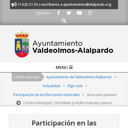
Skip
anos al 91 620 21 53 o escríbenos a ayuntamiento@alalpardo.org
TE E
to
Síguenos
content
Buscar
Primary
MENU
Navigation
Usted está aquí
Ayuntamiento de Valdeolmos-Alalpardo
>
Menu
Actualidad
>
Algo más
>
Participación en las Elecciones Generales
>
urna-voto-jovenes
Correo municipal | Inscríbete y recibe noticias y avisos
Participación en las