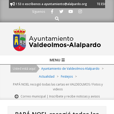
Skip
1 620 21 53 o escríbenos a ayuntamiento@alalpardo.org
TE ESCUCHAMOS
to
Síguenos
content
Buscar
Primary
MENU
Navigation
Usted está aquí
Ayuntamiento de Valdeolmos-Alalpardo
>
Menu
Actualidad
>
Festejos
>
PAPÁ NOEL recogió todas las cartas en VALDEOLMOS / Fotos y
videos
Correo municipal | Inscríbete y recibe noticias y avisos