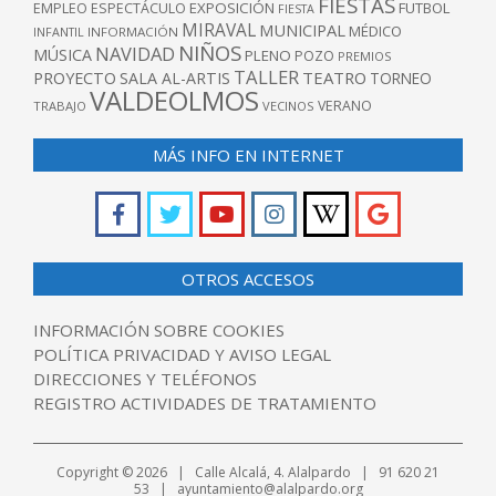
FIESTAS
EXPOSICIÓN
FUTBOL
EMPLEO
ESPECTÁCULO
FIESTA
MIRAVAL
MUNICIPAL
MÉDICO
INFANTIL
INFORMACIÓN
NIÑOS
NAVIDAD
MÚSICA
PLENO
POZO
PREMIOS
TALLER
TEATRO
PROYECTO
SALA AL-ARTIS
TORNEO
VALDEOLMOS
VERANO
TRABAJO
VECINOS
MÁS INFO EN INTERNET
OTROS ACCESOS
INFORMACIÓN SOBRE COOKIES
POLÍTICA PRIVACIDAD Y AVISO LEGAL
DIRECCIONES Y TELÉFONOS
REGISTRO ACTIVIDADES DE TRATAMIENTO
Copyright © 2026 | Calle Alcalá, 4. Alalpardo | 91 620 21
53 | ayuntamiento@alalpardo.org