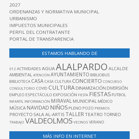
2027
ORDENANZAS Y NORMATIVA MUNICIPAL
URBANISMO
IMPUESTOS MUNICIPALES
PERFIL DEL CONTRATANTE
PORTAL DE TRANSPARENCIA
ESTAMOS HABLANDO DE
ALALPARDO
AGUA
ALCALDE
ACTIVIDADES
012
AYUNTAMIENTO
AMBIENTAL
BIBLIOBUS
ATENCIÓN
CONCIERTO
CASA
BIBLIOTECA
CASA CULTURA
CONCURSO
CULTURA
DINAMIZACIÓN
DIVERSIÓN
COVID
CONSULTORIO
FIESTAS
EXPOSICIÓN
FUTBOL
EMPLEO
ESPECTÁCULO
FIESTA
MIRAVAL
MUNICIPAL
MÉDICO
INFANTIL
INFORMACIÓN
NIÑOS
NAVIDAD
MÚSICA
PLENO
POZO
PREMIOS
TALLER
TEATRO
PROYECTO
SALA AL-ARTIS
TORNEO
VALDEOLMOS
VERANO
TRABAJO
VECINOS
MÁS INFO EN INTERNET