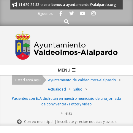
Skip
manos al 91 620 21 53 o escríbenos a ayuntamiento@alalpardo.org
TE E
to
Síguenos
content
Buscar
Primary
MENU
Navigation
Usted está aquí
Ayuntamiento de Valdeolmos-Alalpardo
>
Menu
Actualidad
>
Salud
>
Pacientes con ELA disfrutan en nuestro municipio de una jornada
de convivencia / Fotos y video
>
ela3
Correo municipal | Inscríbete y recibe noticias y avisos