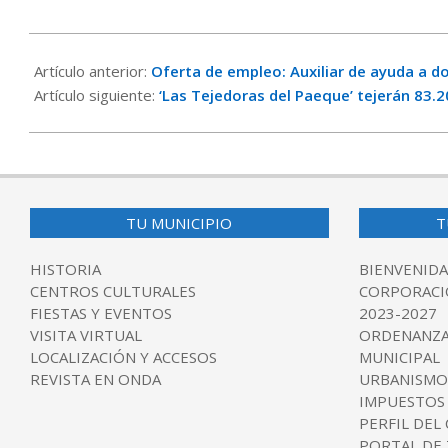
2022-
03-
Artículo anterior:
Oferta de empleo: Auxiliar de ayuda a do
29
Artículo siguiente:
‘Las Tejedoras del Paeque’ tejerán 83.2
TU MUNICIPIO
T
HISTORIA
BIENVENIDA
CENTROS CULTURALES
CORPORACI
FIESTAS Y EVENTOS
2023-2027
VISITA VIRTUAL
ORDENANZA
LOCALIZACIÓN Y ACCESOS
MUNICIPAL
REVISTA EN ONDA
URBANISMO
IMPUESTOS
PERFIL DEL
PORTAL DE