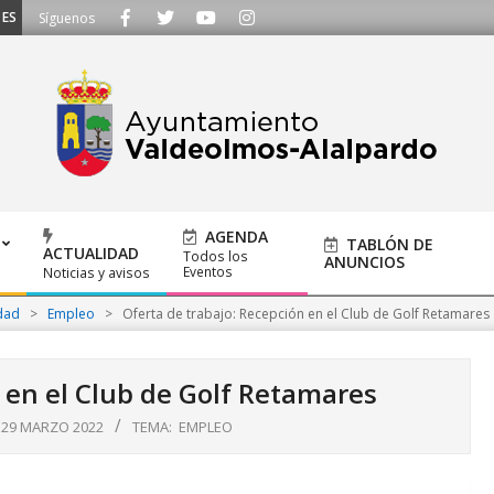
CUCHAMOS - Llámanos al 91 620 21 53 o escríbenos a ayuntamiento@alalpard
Síguenos
AGENDA
TABLÓN DE
ACTUALIDAD
Todos los
ANUNCIOS
Eventos
Noticias y avisos
dad
>
Empleo
>
Oferta de trabajo: Recepción en el Club de Golf Retamares
 en el Club de Golf Retamares
29 MARZO 2022
TEMA:
EMPLEO