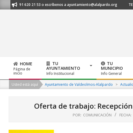
Skip
anos al 91 620 21 53 o escríbenos a ayuntamiento@alalpardo.org
TE ES
to
content
TU
TU
HOME
AYUNTAMIENTO
MUNICIPIO
Página de
Primary
inicio
Info Institucional
Info General
Navigation
Usted está aquí
Ayuntamiento de Valdeolmos-Alalpardo
>
Actuali
Menu
Oferta de trabajo: Recepción
POR:
COMUNICACIÓN
FECHA: