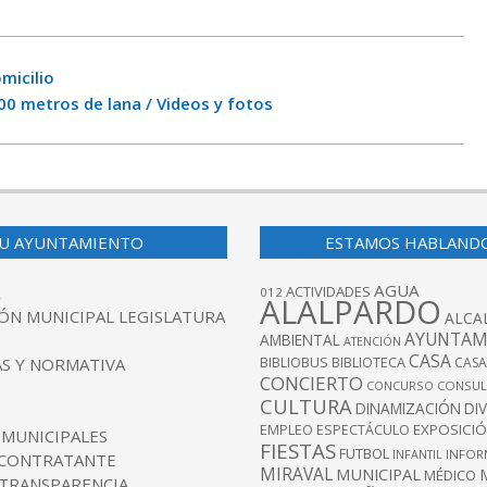
micilio
00 metros de lana / Videos y fotos
U AYUNTAMIENTO
ESTAMOS HABLAND
AGUA
ACTIVIDADES
012
ALALPARDO
ÓN MUNICIPAL LEGISLATURA
ALCA
AYUNTAM
AMBIENTAL
ATENCIÓN
CASA
BIBLIOBUS
S Y NORMATIVA
BIBLIOTECA
CASA
CONCIERTO
CONCURSO
CONSUL
CULTURA
DINAMIZACIÓN
DI
EXPOSICI
EMPLEO
ESPECTÁCULO
 MUNICIPALES
FIESTAS
FUTBOL
INFANTIL
INFOR
 CONTRATANTE
MIRAVAL
MUNICIPAL
MÉDICO
 TRANSPARENCIA