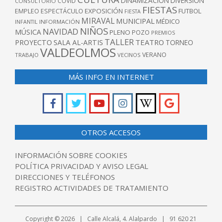
DINAMIZACIÓN
DIVERSIÓN
COVID
CONSULTORIO
FIESTAS
EXPOSICIÓN
FUTBOL
EMPLEO
ESPECTÁCULO
FIESTA
MIRAVAL
MUNICIPAL
MÉDICO
INFANTIL
INFORMACIÓN
NIÑOS
NAVIDAD
MÚSICA
PLENO
POZO
PREMIOS
TALLER
TEATRO
PROYECTO
SALA AL-ARTIS
TORNEO
VALDEOLMOS
VERANO
TRABAJO
VECINOS
MÁS INFO EN INTERNET
OTROS ACCESOS
INFORMACIÓN SOBRE COOKIES
POLÍTICA PRIVACIDAD Y AVISO LEGAL
DIRECCIONES Y TELÉFONOS
REGISTRO ACTIVIDADES DE TRATAMIENTO
Copyright © 2026 | Calle Alcalá, 4. Alalpardo | 91 620 21