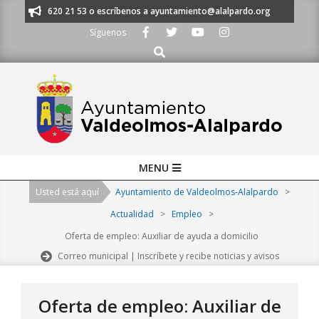
Skip
os al 91 620 21 53 o escríbenos a ayuntamiento@alalpardo.org
TE ESC
to
Síguenos
content
Buscar
Primary
MENU
Navigation
Usted está aquí
Ayuntamiento de Valdeolmos-Alalpardo
>
Menu
Actualidad
>
Empleo
>
Oferta de empleo: Auxiliar de ayuda a domicilio
Correo municipal | Inscríbete y recibe noticias y avisos
Oferta de empleo: Auxiliar de