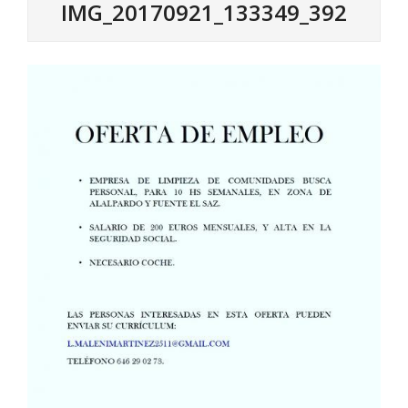
IMG_20170921_133349_392