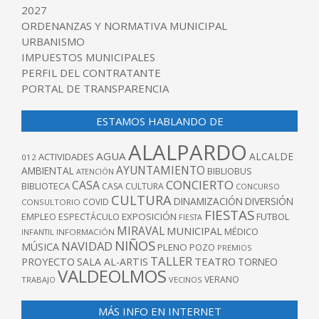
2027
ORDENANZAS Y NORMATIVA MUNICIPAL
URBANISMO
IMPUESTOS MUNICIPALES
PERFIL DEL CONTRATANTE
PORTAL DE TRANSPARENCIA
ESTAMOS HABLANDO DE
ALALPARDO
AGUA
ALCALDE
ACTIVIDADES
012
AYUNTAMIENTO
AMBIENTAL
BIBLIOBUS
ATENCIÓN
CONCIERTO
CASA
BIBLIOTECA
CASA CULTURA
CONCURSO
CULTURA
DINAMIZACIÓN
DIVERSIÓN
COVID
CONSULTORIO
FIESTAS
EXPOSICIÓN
FUTBOL
EMPLEO
ESPECTÁCULO
FIESTA
MIRAVAL
MUNICIPAL
MÉDICO
INFANTIL
INFORMACIÓN
NIÑOS
NAVIDAD
MÚSICA
PLENO
POZO
PREMIOS
TALLER
TEATRO
PROYECTO
SALA AL-ARTIS
TORNEO
VALDEOLMOS
VERANO
TRABAJO
VECINOS
MÁS INFO EN INTERNET