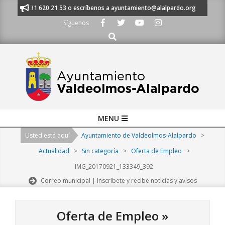
Skip
manos al 91 620 21 53 o escríbenos a ayuntamiento@alalpardo.org
TE E
to
Síguenos
content
Buscar
Primary
MENU
Navigation
Usted está aquí
Ayuntamiento de Valdeolmos-Alalpardo
>
Menu
Actualidad
>
Sin categoría
>
Oferta de Empleo
>
IMG_20170921_133349_392
Correo municipal | Inscríbete y recibe noticias y avisos
Oferta de Empleo »