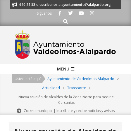
Skip
s al 91 620 21 53 o escríbenos a ayuntamiento@alalpardo.org
TE ESCU
to
Síguenos
content
Buscar
Primary
MENU
Navigation
Usted está aquí
Ayuntamiento de Valdeolmos-Alalpardo
>
Menu
Actualidad
>
Transporte
>
Nueva reunión de Alcaldes de la Zona Norte para pedir el
Cercanías
Correo municipal | Inscríbete y recibe noticias y avisos