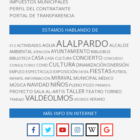
IMPUESTOS MUNICIPALES
PERFIL DEL CONTRATANTE
PORTAL DE TRANSPARENCIA
ESTAMOS HABLANDO DE
ALALPARDO
AGUA
ALCALDE
ACTIVIDADES
012
AYUNTAMIENTO
AMBIENTAL
BIBLIOBUS
ATENCIÓN
CONCIERTO
CASA
BIBLIOTECA
CASA CULTURA
CONCURSO
CULTURA
DINAMIZACIÓN
DIVERSIÓN
COVID
CONSULTORIO
FIESTAS
EXPOSICIÓN
FUTBOL
EMPLEO
ESPECTÁCULO
FIESTA
MIRAVAL
MUNICIPAL
MÉDICO
INFANTIL
INFORMACIÓN
NIÑOS
NAVIDAD
MÚSICA
PLENO
POZO
PREMIOS
TALLER
TEATRO
PROYECTO
SALA AL-ARTIS
TORNEO
VALDEOLMOS
VERANO
TRABAJO
VECINOS
MÁS INFO EN INTERNET