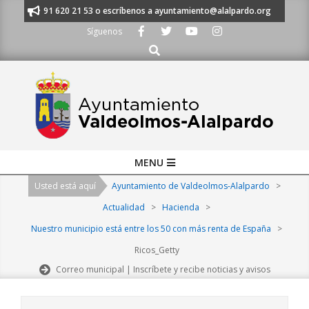
Skip
manos al 91 620 21 53 o escríbenos a ayuntamiento@alalpardo.org
TE 
to
Síguenos
content
Buscar
Primary
MENU
Navigation
Usted está aquí
Ayuntamiento de Valdeolmos-Alalpardo
>
Menu
Actualidad
>
Hacienda
>
Nuestro municipio está entre los 50 con más renta de España
>
Ricos_Getty
Correo municipal | Inscríbete y recibe noticias y avisos