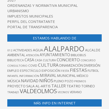
2027
ORDENANZAS Y NORMATIVA MUNICIPAL
URBANISMO
IMPUESTOS MUNICIPALES
PERFIL DEL CONTRATANTE
PORTAL DE TRANSPARENCIA
ESTAMOS HABLANDO DE
ALALPARDO
AGUA
ALCALDE
ACTIVIDADES
012
AYUNTAMIENTO
AMBIENTAL
BIBLIOBUS
ATENCIÓN
CONCIERTO
CASA
BIBLIOTECA
CASA CULTURA
CONCURSO
CULTURA
DINAMIZACIÓN
DIVERSIÓN
COVID
CONSULTORIO
FIESTAS
EXPOSICIÓN
FUTBOL
EMPLEO
ESPECTÁCULO
FIESTA
MIRAVAL
MUNICIPAL
MÉDICO
INFANTIL
INFORMACIÓN
NIÑOS
NAVIDAD
MÚSICA
PLENO
POZO
PREMIOS
TALLER
TEATRO
PROYECTO
SALA AL-ARTIS
TORNEO
VALDEOLMOS
VERANO
TRABAJO
VECINOS
MÁS INFO EN INTERNET