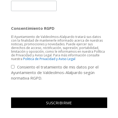
Consentimiento RGPD
El Ayuntamiento de Valdeolmos-Alalpardo tratará sus datos
con la finalidad de mantenerle informado acerca de nuestras
noticias, promociones y novedades. Puede ejercer sus
derechos de acceso, rectificación, supresión, portabilidad,
limitación y oposición, como le informamos en nuestra Política
de Privacidad y Aviso Legal. Para más información consulte
nuestra
Politica de Privacidad y Aviso Legal
Consiento el tratamiento de mis datos por el
Ayuntamiento de Valdeolmos-Alalpardo según
normativa RGPD.