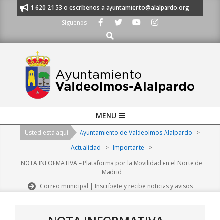
Skip
nos al 91 620 21 53 o escríbenos a ayuntamiento@alalpardo.org
TE ES
to
Síguenos
content
Buscar
Primary
MENU
Navigation
Usted está aquí
Ayuntamiento de Valdeolmos-Alalpardo
>
Menu
Actualidad
>
Importante
>
NOTA INFORMATIVA – Plataforma por la Movilidad en el Norte de
Madrid
Correo municipal | Inscríbete y recibe noticias y avisos