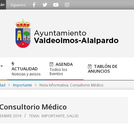
anos al 91 620 21 53 o escríbenos a ayuntamiento@alalpardo.org
Síguenos
AGENDA
TABLÓN DE
ACTUALIDAD
Todos los
ANUNCIOS
Eventos
Noticias y avisos
dad
>
Importante
>
Nota Informativa: Consultorio Médico
 Consultorio Médico
IEMBRE 2019
TEMA:
IMPORTANTE
,
SALUD