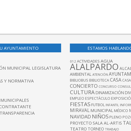
U AYUNTAMIENTO
ESTAMOS HABLAND
AGUA
ACTIVIDADES
012
ALALPARDO
ÓN MUNICIPAL LEGISLATURA
ALCA
AYUNTAM
AMBIENTAL
ATENCIÓN
CASA
BIBLIOBUS
S Y NORMATIVA
BIBLIOTECA
CASA
CONCIERTO
CONCURSO
CONSUL
CULTURA
DINAMIZACIÓN
DI
EXPOSICI
EMPLEO
ESPECTÁCULO
 MUNICIPALES
FIESTAS
FUTBOL
INFANTIL
INFOR
 CONTRATANTE
MIRAVAL
MUNICIPAL
MÉDICO
 TRANSPARENCIA
NIÑOS
NAVIDAD
PLENO
POZ
TA
PROYECTO
SALA AL-ARTIS
TEATRO
TORNEO
TRABAJO