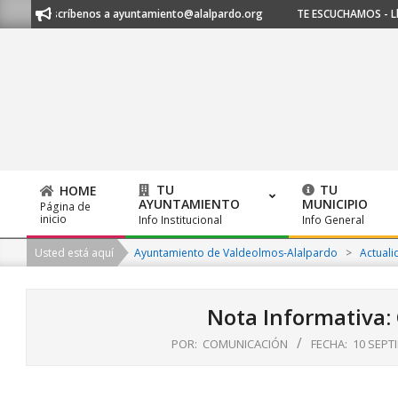
Skip
1 53 o escríbenos a ayuntamiento@alalpardo.org
TE ESCUCHAMOS - Llám
to
content
TU
TU
HOME
AYUNTAMIENTO
MUNICIPIO
Página de
Primary
inicio
Info Institucional
Info General
Navigation
Usted está aquí
Ayuntamiento de Valdeolmos-Alalpardo
>
Actuali
Menu
Nota Informativa:
POR:
COMUNICACIÓN
FECHA:
10 SEPT