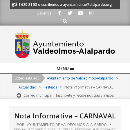
Skip
anos al 91 620 21 53 o escríbenos a ayuntamiento@alalpardo.org
TE ES
to
Síguenos
content
Buscar
Primary
MENU
Navigation
Usted está aquí
Ayuntamiento de Valdeolmos-Alalpardo
>
Menu
Actualidad
>
Festejos
>
Nota Informativa – CARNAVAL
Correo municipal | Inscríbete y recibe noticias y avisos
Nota Informativa – CARNAVAL
POR:
AYUNTAMIENTO DE VALDEOLMOS-ALALPARDO
FECHA:
7 FEBRERO 2018
TEMA:
FESTEJOS
,
IMPORTANTE