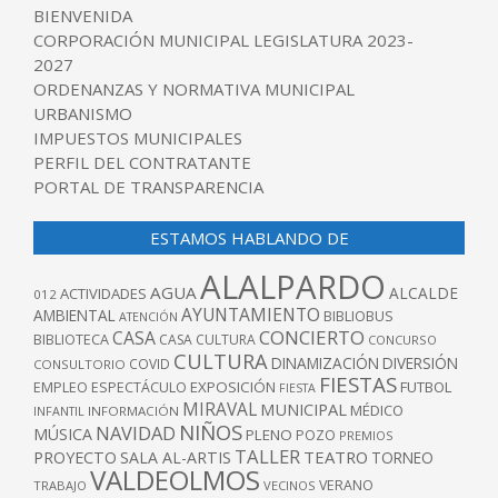
BIENVENIDA
CORPORACIÓN MUNICIPAL LEGISLATURA 2023-
2027
ORDENANZAS Y NORMATIVA MUNICIPAL
URBANISMO
IMPUESTOS MUNICIPALES
PERFIL DEL CONTRATANTE
PORTAL DE TRANSPARENCIA
ESTAMOS HABLANDO DE
ALALPARDO
AGUA
ALCALDE
ACTIVIDADES
012
AYUNTAMIENTO
AMBIENTAL
BIBLIOBUS
ATENCIÓN
CONCIERTO
CASA
BIBLIOTECA
CASA CULTURA
CONCURSO
CULTURA
DINAMIZACIÓN
DIVERSIÓN
COVID
CONSULTORIO
FIESTAS
EXPOSICIÓN
FUTBOL
EMPLEO
ESPECTÁCULO
FIESTA
MIRAVAL
MUNICIPAL
MÉDICO
INFANTIL
INFORMACIÓN
NIÑOS
NAVIDAD
MÚSICA
PLENO
POZO
PREMIOS
TALLER
TEATRO
PROYECTO
SALA AL-ARTIS
TORNEO
VALDEOLMOS
VERANO
TRABAJO
VECINOS