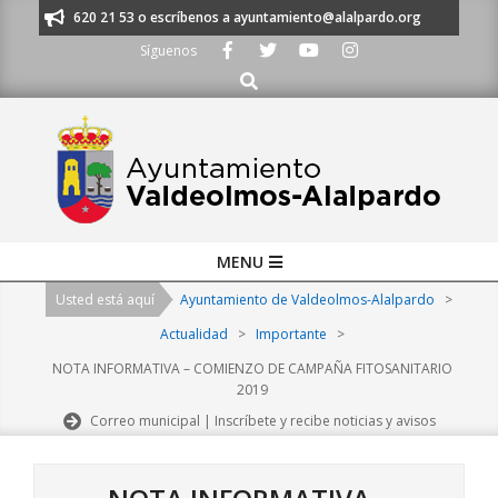
Skip
os al 91 620 21 53 o escríbenos a ayuntamiento@alalpardo.org
TE ESC
to
Síguenos
content
Buscar
Primary
MENU
Navigation
Usted está aquí
Ayuntamiento de Valdeolmos-Alalpardo
>
Menu
Actualidad
>
Importante
>
NOTA INFORMATIVA – COMIENZO DE CAMPAÑA FITOSANITARIO
2019
Correo municipal | Inscríbete y recibe noticias y avisos