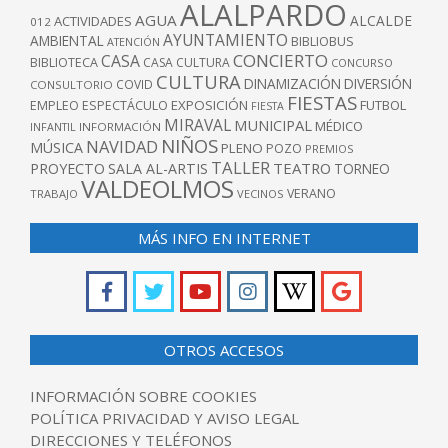
ALALPARDO
AGUA
ALCALDE
ACTIVIDADES
012
AYUNTAMIENTO
AMBIENTAL
BIBLIOBUS
ATENCIÓN
CONCIERTO
CASA
BIBLIOTECA
CASA CULTURA
CONCURSO
CULTURA
DINAMIZACIÓN
DIVERSIÓN
COVID
CONSULTORIO
FIESTAS
EXPOSICIÓN
FUTBOL
EMPLEO
ESPECTÁCULO
FIESTA
MIRAVAL
MUNICIPAL
MÉDICO
INFANTIL
INFORMACIÓN
NIÑOS
NAVIDAD
MÚSICA
PLENO
POZO
PREMIOS
TALLER
TEATRO
PROYECTO
SALA AL-ARTIS
TORNEO
VALDEOLMOS
VERANO
TRABAJO
VECINOS
MÁS INFO EN INTERNET
OTROS ACCESOS
INFORMACIÓN SOBRE COOKIES
POLÍTICA PRIVACIDAD Y AVISO LEGAL
DIRECCIONES Y TELÉFONOS