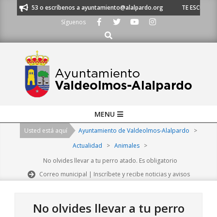
Skip
91 620 21 53 o escríbenos a ayuntamiento@alalpardo.org
TE ESCUCHAMOS
to
Síguenos
content
Buscar
Primary
MENU
Navigation
Usted está aquí
Ayuntamiento de Valdeolmos-Alalpardo
>
Menu
Actualidad
>
Animales
>
No olvides llevar a tu perro atado. Es obligatorio
Correo municipal | Inscríbete y recibe noticias y avisos
No olvides llevar a tu perro