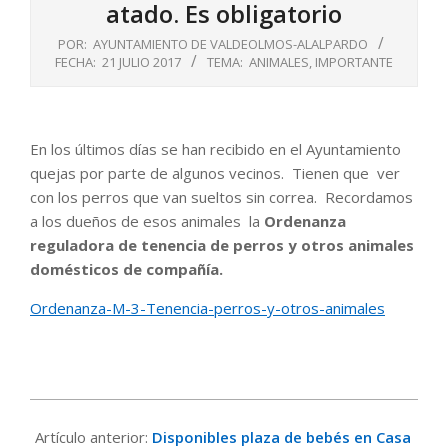
atado. Es obligatorio
POR:
AYUNTAMIENTO DE VALDEOLMOS-ALALPARDO
FECHA:
21 JULIO 2017
TEMA:
ANIMALES
,
IMPORTANTE
En los últimos días se han recibido en el Ayuntamiento
quejas por parte de algunos vecinos. Tienen que ver
con los perros que van sueltos sin correa. Recordamos
a los dueños de esos animales la
Ordenanza
reguladora de tenencia de perros y otros animales
domésticos de compañía.
Ordenanza-M-3-Tenencia-perros-y-otros-animales
2017-
07-
Artículo anterior:
Disponibles plaza de bebés en Casa