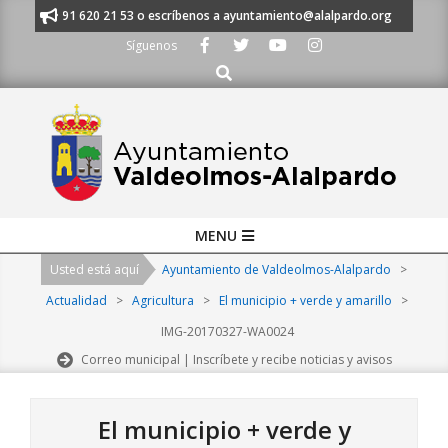
Skip
manos al 91 620 21 53 o escríbenos a ayuntamiento@alalpardo.org
TE E
to
Síguenos
content
Buscar
Primary
MENU
Navigation
Usted está aquí
Ayuntamiento de Valdeolmos-Alalpardo
>
Menu
Actualidad
>
Agricultura
>
El municipio + verde y amarillo
>
IMG-20170327-WA0024
Correo municipal | Inscríbete y recibe noticias y avisos
El municipio + verde y