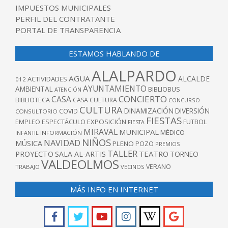
IMPUESTOS MUNICIPALES
PERFIL DEL CONTRATANTE
PORTAL DE TRANSPARENCIA
ESTAMOS HABLANDO DE
ALALPARDO
AGUA
ALCALDE
ACTIVIDADES
012
AYUNTAMIENTO
AMBIENTAL
BIBLIOBUS
ATENCIÓN
CONCIERTO
CASA
BIBLIOTECA
CASA CULTURA
CONCURSO
CULTURA
DINAMIZACIÓN
DIVERSIÓN
COVID
CONSULTORIO
FIESTAS
EXPOSICIÓN
FUTBOL
EMPLEO
ESPECTÁCULO
FIESTA
MIRAVAL
MUNICIPAL
MÉDICO
INFANTIL
INFORMACIÓN
NIÑOS
NAVIDAD
MÚSICA
PLENO
POZO
PREMIOS
TALLER
TEATRO
PROYECTO
SALA AL-ARTIS
TORNEO
VALDEOLMOS
VERANO
TRABAJO
VECINOS
MÁS INFO EN INTERNET