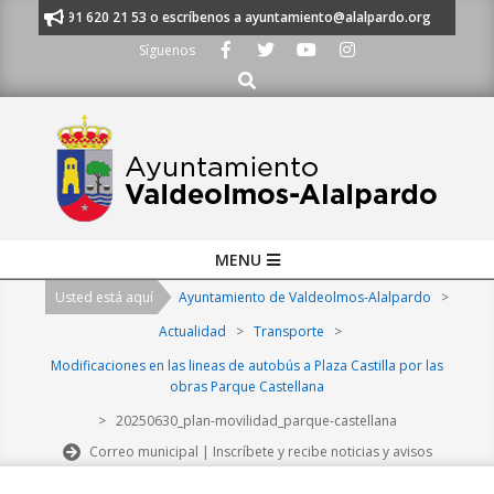
Skip
manos al 91 620 21 53 o escríbenos a ayuntamiento@alalpardo.org
TE 
to
Síguenos
content
Buscar
Primary
MENU
Navigation
Usted está aquí
Ayuntamiento de Valdeolmos-Alalpardo
>
Menu
Actualidad
>
Transporte
>
Modificaciones en las lineas de autobús a Plaza Castilla por las
obras Parque Castellana
>
20250630_plan-movilidad_parque-castellana
Correo municipal | Inscríbete y recibe noticias y avisos