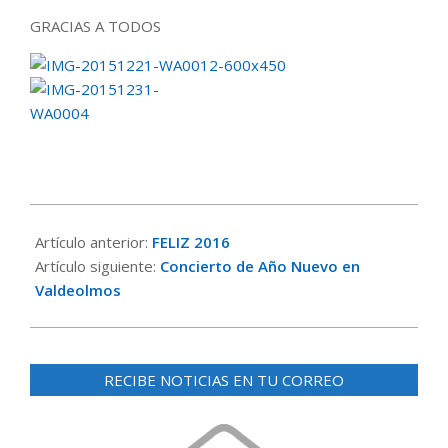
GRACIAS A TODOS
2015-
12-
Artículo anterior:
FELIZ 2016
31
Artículo siguiente:
Concierto de Año Nuevo en
Valdeolmos
RECIBE NOTICIAS EN TU CORREO