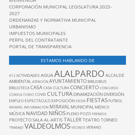
BIENVENIDA
CORPORACIÓN MUNICIPAL LEGISLATURA 2023-
2027
ORDENANZAS Y NORMATIVA MUNICIPAL
URBANISMO
IMPUESTOS MUNICIPALES
PERFIL DEL CONTRATANTE
PORTAL DE TRANSPARENCIA
ESTAMOS HABLANDO DE
ALALPARDO
AGUA
ALCALDE
ACTIVIDADES
012
AYUNTAMIENTO
AMBIENTAL
BIBLIOBUS
ATENCIÓN
CONCIERTO
CASA
BIBLIOTECA
CASA CULTURA
CONCURSO
CULTURA
DINAMIZACIÓN
DIVERSIÓN
COVID
CONSULTORIO
FIESTAS
EXPOSICIÓN
FUTBOL
EMPLEO
ESPECTÁCULO
FIESTA
MIRAVAL
MUNICIPAL
MÉDICO
INFANTIL
INFORMACIÓN
NIÑOS
NAVIDAD
MÚSICA
PLENO
POZO
PREMIOS
TALLER
TEATRO
PROYECTO
SALA AL-ARTIS
TORNEO
VALDEOLMOS
VERANO
TRABAJO
VECINOS