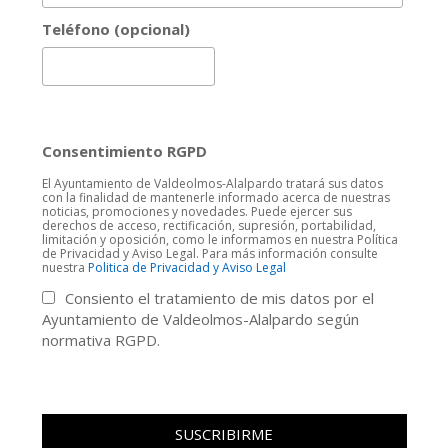
Teléfono (opcional)
Consentimiento RGPD
El Ayuntamiento de Valdeolmos-Alalpardo tratará sus datos
con la finalidad de mantenerle informado acerca de nuestras
noticias, promociones y novedades. Puede ejercer sus
derechos de acceso, rectificación, supresión, portabilidad,
limitación y oposición, como le informamos en nuestra Política
de Privacidad y Aviso Legal. Para más información consulte
nuestra
Politica de Privacidad y Aviso Legal
Consiento el tratamiento de mis datos por el
Ayuntamiento de Valdeolmos-Alalpardo según
normativa RGPD.