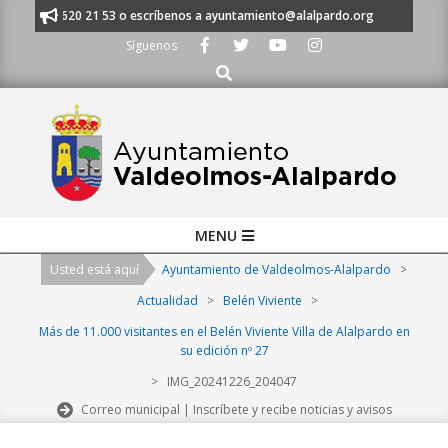
Skip
s al 91 620 21 53 o escríbenos a ayuntamiento@alalpardo.org
TE ESCUC
to
Síguenos
content
Buscar
Primary
MENU
Navigation
Usted está aquí
Ayuntamiento de Valdeolmos-Alalpardo
>
Menu
Actualidad
>
Belén Viviente
>
Más de 11.000 visitantes en el Belén Viviente Villa de Alalpardo en
su edición nº 27
>
IMG_20241226_204047
Correo municipal | Inscríbete y recibe noticias y avisos