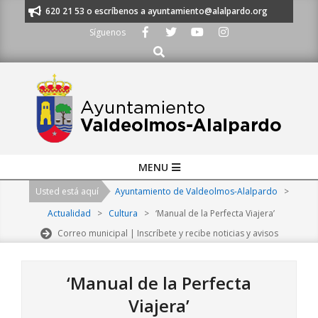
Skip
os al 91 620 21 53 o escríbenos a ayuntamiento@alalpardo.org
TE ESCU
to
Síguenos
content
Buscar
Primary
MENU
Navigation
Usted está aquí
Ayuntamiento de Valdeolmos-Alalpardo
>
Menu
Actualidad
>
Cultura
>
‘Manual de la Perfecta Viajera’
Correo municipal | Inscríbete y recibe noticias y avisos
‘Manual de la Perfecta
Viajera’