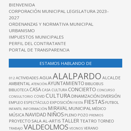
BIENVENIDA
CORPORACIÓN MUNICIPAL LEGISLATURA 2023-
2027
ORDENANZAS Y NORMATIVA MUNICIPAL
URBANISMO
IMPUESTOS MUNICIPALES
PERFIL DEL CONTRATANTE
PORTAL DE TRANSPARENCIA
ESTAMOS HABLANDO DE
ALALPARDO
AGUA
ALCALDE
ACTIVIDADES
012
AYUNTAMIENTO
AMBIENTAL
BIBLIOBUS
ATENCIÓN
CONCIERTO
CASA
BIBLIOTECA
CASA CULTURA
CONCURSO
CULTURA
DINAMIZACIÓN
DIVERSIÓN
COVID
CONSULTORIO
FIESTAS
EXPOSICIÓN
FUTBOL
EMPLEO
ESPECTÁCULO
FIESTA
MIRAVAL
MUNICIPAL
MÉDICO
INFANTIL
INFORMACIÓN
NIÑOS
NAVIDAD
MÚSICA
PLENO
POZO
PREMIOS
TALLER
TEATRO
PROYECTO
SALA AL-ARTIS
TORNEO
VALDEOLMOS
VERANO
TRABAJO
VECINOS