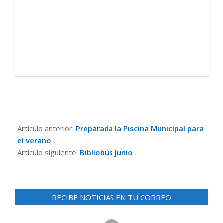
2017-
05-
Artículo anterior:
Preparada la Piscina Municipal para
28
el verano
Artículo siguiente:
Bibliobús Junio
RECIBE NOTICIAS EN TU CORREO