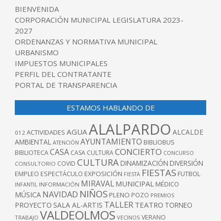
BIENVENIDA
CORPORACIÓN MUNICIPAL LEGISLATURA 2023-
2027
ORDENANZAS Y NORMATIVA MUNICIPAL
URBANISMO
IMPUESTOS MUNICIPALES
PERFIL DEL CONTRATANTE
PORTAL DE TRANSPARENCIA
ESTAMOS HABLANDO DE
ALALPARDO
AGUA
ALCALDE
ACTIVIDADES
012
AYUNTAMIENTO
AMBIENTAL
BIBLIOBUS
ATENCIÓN
CONCIERTO
CASA
BIBLIOTECA
CASA CULTURA
CONCURSO
CULTURA
DINAMIZACIÓN
DIVERSIÓN
COVID
CONSULTORIO
FIESTAS
EXPOSICIÓN
FUTBOL
EMPLEO
ESPECTÁCULO
FIESTA
MIRAVAL
MUNICIPAL
MÉDICO
INFANTIL
INFORMACIÓN
NIÑOS
NAVIDAD
MÚSICA
PLENO
POZO
PREMIOS
TALLER
TEATRO
PROYECTO
SALA AL-ARTIS
TORNEO
VALDEOLMOS
VERANO
TRABAJO
VECINOS