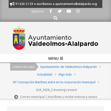
Skip
manos al 91 620 21 53 o escríbenos a ayuntamiento@alalpardo.org
TE E
to
Síguenos
content
Buscar
Primary
MENU
Navigation
Usted está aquí
Ayuntamiento de Valdeolmos-Alalpardo
>
Menu
Actualidad
>
Algo más
>
Mª Concepción Martínez entra en la corporación municipal
>
ALB_3628_2-iloveimg-resized
Correo municipal | Inscríbete y recibe noticias y avisos