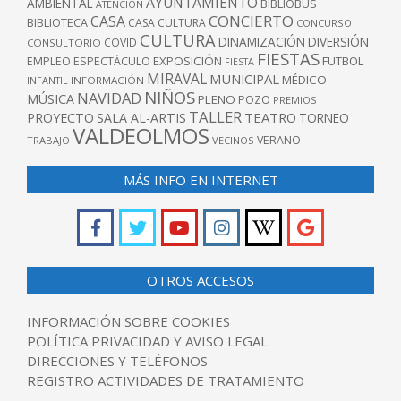
AYUNTAMIENTO
AMBIENTAL
BIBLIOBUS
ATENCIÓN
CONCIERTO
CASA
BIBLIOTECA
CASA CULTURA
CONCURSO
CULTURA
DINAMIZACIÓN
DIVERSIÓN
COVID
CONSULTORIO
FIESTAS
EXPOSICIÓN
FUTBOL
EMPLEO
ESPECTÁCULO
FIESTA
MIRAVAL
MUNICIPAL
MÉDICO
INFANTIL
INFORMACIÓN
NIÑOS
NAVIDAD
MÚSICA
PLENO
POZO
PREMIOS
TALLER
TEATRO
PROYECTO
SALA AL-ARTIS
TORNEO
VALDEOLMOS
VERANO
TRABAJO
VECINOS
MÁS INFO EN INTERNET
OTROS ACCESOS
INFORMACIÓN SOBRE COOKIES
POLÍTICA PRIVACIDAD Y AVISO LEGAL
DIRECCIONES Y TELÉFONOS
REGISTRO ACTIVIDADES DE TRATAMIENTO