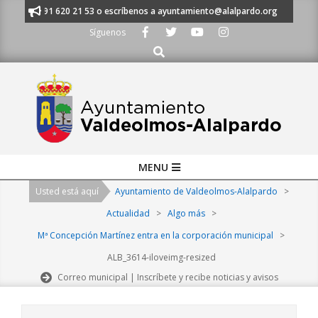
Skip
anos al 91 620 21 53 o escríbenos a ayuntamiento@alalpardo.org
TE E
to
Síguenos
content
Buscar
Primary
MENU
Navigation
Usted está aquí
Ayuntamiento de Valdeolmos-Alalpardo
>
Menu
Actualidad
>
Algo más
>
Mª Concepción Martínez entra en la corporación municipal
>
ALB_3614-iloveimg-resized
Correo municipal | Inscríbete y recibe noticias y avisos