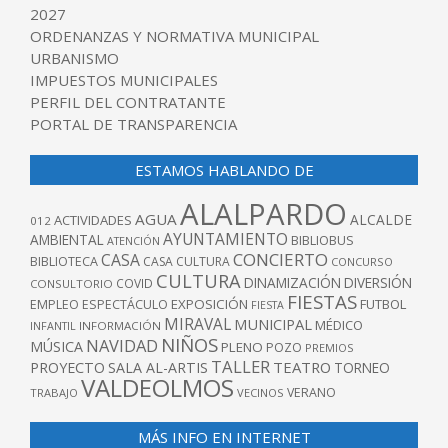
2027
ORDENANZAS Y NORMATIVA MUNICIPAL
URBANISMO
IMPUESTOS MUNICIPALES
PERFIL DEL CONTRATANTE
PORTAL DE TRANSPARENCIA
ESTAMOS HABLANDO DE
ALALPARDO
AGUA
ALCALDE
ACTIVIDADES
012
AYUNTAMIENTO
AMBIENTAL
BIBLIOBUS
ATENCIÓN
CONCIERTO
CASA
BIBLIOTECA
CASA CULTURA
CONCURSO
CULTURA
DINAMIZACIÓN
DIVERSIÓN
COVID
CONSULTORIO
FIESTAS
EXPOSICIÓN
FUTBOL
EMPLEO
ESPECTÁCULO
FIESTA
MIRAVAL
MUNICIPAL
MÉDICO
INFANTIL
INFORMACIÓN
NIÑOS
NAVIDAD
MÚSICA
PLENO
POZO
PREMIOS
TALLER
TEATRO
PROYECTO
SALA AL-ARTIS
TORNEO
VALDEOLMOS
VERANO
TRABAJO
VECINOS
MÁS INFO EN INTERNET