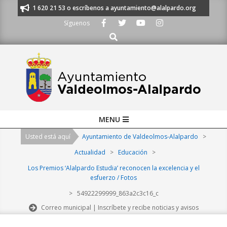
Skip
nos al 91 620 21 53 o escríbenos a ayuntamiento@alalpardo.org
TE ES
to
Síguenos
content
Buscar
Primary
MENU
Navigation
Usted está aquí
Ayuntamiento de Valdeolmos-Alalpardo
>
Menu
Actualidad
>
Educación
>
Los Premios ‘Alalpardo Estudia’ reconocen la excelencia y el
esfuerzo / Fotos
>
54922299999_863a2c3c16_c
Correo municipal | Inscríbete y recibe noticias y avisos