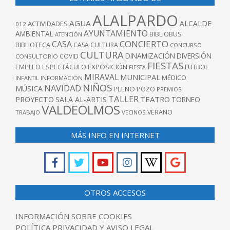
ALALPARDO
AGUA
ALCALDE
ACTIVIDADES
012
AYUNTAMIENTO
AMBIENTAL
BIBLIOBUS
ATENCIÓN
CONCIERTO
CASA
BIBLIOTECA
CASA CULTURA
CONCURSO
CULTURA
DINAMIZACIÓN
DIVERSIÓN
COVID
CONSULTORIO
FIESTAS
EXPOSICIÓN
FUTBOL
EMPLEO
ESPECTÁCULO
FIESTA
MIRAVAL
MUNICIPAL
MÉDICO
INFANTIL
INFORMACIÓN
NIÑOS
NAVIDAD
MÚSICA
PLENO
POZO
PREMIOS
TALLER
TEATRO
PROYECTO
SALA AL-ARTIS
TORNEO
VALDEOLMOS
VERANO
TRABAJO
VECINOS
MÁS INFO EN INTERNET
OTROS ACCESOS
INFORMACIÓN SOBRE COOKIES
POLÍTICA PRIVACIDAD Y AVISO LEGAL