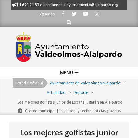
Skip
nos al 91 620 21 53 o escríbenos a ayuntamiento@alalpardo.org
TE ES
to
Síguenos
content
Buscar
Primary
MENU
Navigation
Usted está aquí
Ayuntamiento de Valdeolmos-Alalpardo
>
Menu
Actualidad
>
Deporte
>
Los mejores golfistas junior de España jugarán en Alalpardo
Correo municipal | Inscríbete y recibe noticias y avisos
Los mejores golfistas junior