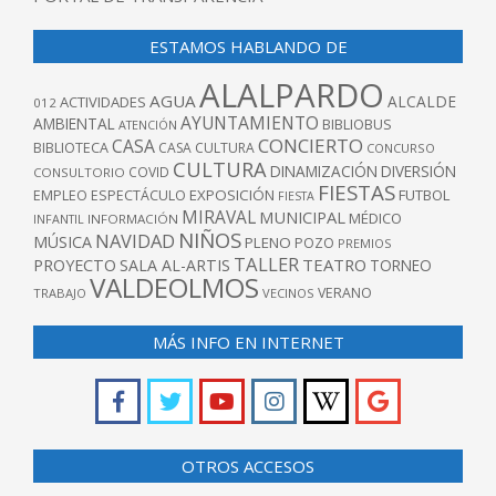
ESTAMOS HABLANDO DE
ALALPARDO
AGUA
ALCALDE
ACTIVIDADES
012
AYUNTAMIENTO
AMBIENTAL
BIBLIOBUS
ATENCIÓN
CONCIERTO
CASA
BIBLIOTECA
CASA CULTURA
CONCURSO
CULTURA
DINAMIZACIÓN
DIVERSIÓN
COVID
CONSULTORIO
FIESTAS
EXPOSICIÓN
FUTBOL
EMPLEO
ESPECTÁCULO
FIESTA
MIRAVAL
MUNICIPAL
MÉDICO
INFANTIL
INFORMACIÓN
NIÑOS
NAVIDAD
MÚSICA
PLENO
POZO
PREMIOS
TALLER
TEATRO
PROYECTO
SALA AL-ARTIS
TORNEO
VALDEOLMOS
VERANO
TRABAJO
VECINOS
MÁS INFO EN INTERNET
OTROS ACCESOS