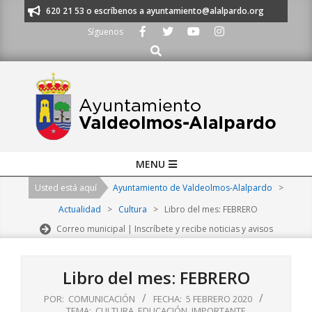
Skip
os al 91 620 21 53 o escríbenos a ayuntamiento@alalpardo.org
TE ESCU
to
Síguenos
content
Buscar
Primary
MENU
Navigation
Usted está aquí
Ayuntamiento de Valdeolmos-Alalpardo
>
Menu
Actualidad
>
Cultura
>
Libro del mes: FEBRERO
Correo municipal | Inscríbete y recibe noticias y avisos
Libro del mes: FEBRERO
POR:
COMUNICACIÓN
FECHA:
5 FEBRERO 2020
TEMA:
CULTURA
,
EDUCACIÓN
,
IMPORTANTE