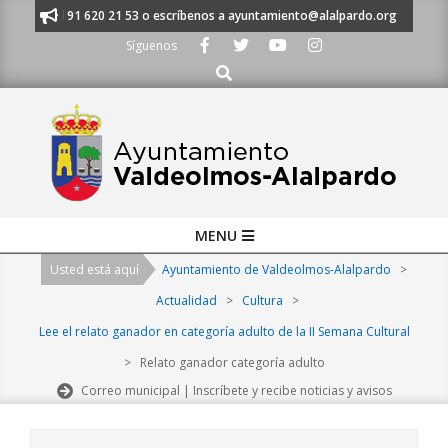
Skip
ámanos al 91 620 21 53 o escríbenos a ayuntamiento@alalpardo.org
TE
to
Síguenos
content
Buscar
Primary
MENU
Navigation
Usted está aquí
Ayuntamiento de Valdeolmos-Alalpardo
>
Menu
Actualidad
>
Cultura
>
Lee el relato ganador en categoría adulto de la II Semana Cultural
>
Relato ganador categoría adulto
Correo municipal | Inscríbete y recibe noticias y avisos