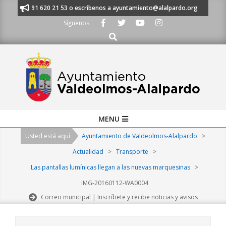
Skip
manos al 91 620 21 53 o escríbenos a ayuntamiento@alalpardo.org
TE E
to
Síguenos
content
Buscar
Primary
MENU
Navigation
Usted está aquí
Ayuntamiento de Valdeolmos-Alalpardo
>
Menu
Actualidad
>
Transporte
>
Las pantallas lumínicas llegan a las nuevas marquesinas
>
IMG-20160112-WA0004
Correo municipal | Inscríbete y recibe noticias y avisos