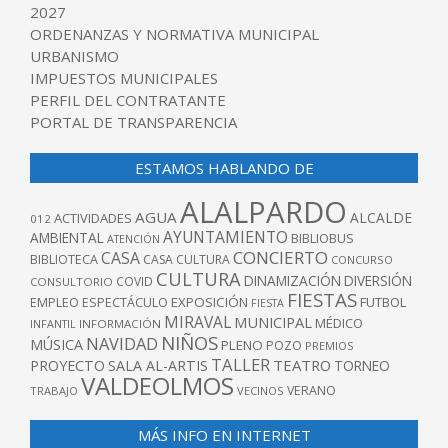
2027
ORDENANZAS Y NORMATIVA MUNICIPAL
URBANISMO
IMPUESTOS MUNICIPALES
PERFIL DEL CONTRATANTE
PORTAL DE TRANSPARENCIA
ESTAMOS HABLANDO DE
ALALPARDO
AGUA
ALCALDE
ACTIVIDADES
012
AYUNTAMIENTO
AMBIENTAL
BIBLIOBUS
ATENCIÓN
CONCIERTO
CASA
BIBLIOTECA
CASA CULTURA
CONCURSO
CULTURA
DINAMIZACIÓN
DIVERSIÓN
COVID
CONSULTORIO
FIESTAS
EXPOSICIÓN
FUTBOL
EMPLEO
ESPECTÁCULO
FIESTA
MIRAVAL
MUNICIPAL
MÉDICO
INFANTIL
INFORMACIÓN
NIÑOS
NAVIDAD
MÚSICA
PLENO
POZO
PREMIOS
TALLER
TEATRO
PROYECTO
SALA AL-ARTIS
TORNEO
VALDEOLMOS
VERANO
TRABAJO
VECINOS
MÁS INFO EN INTERNET