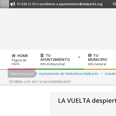
Skip
os al 91 620 21 53 o escríbenos a ayuntamiento@alalpardo.org
TE ESC
to
content
TU
TU
HOME
AYUNTAMIENTO
MUNICIPIO
Página de
Primary
inicio
Info Institucional
Info General
Navigation
Usted está aquí
Ayuntamiento de Valdeolmos-Alalpardo
>
Actuali
Menu
f210889c-cc41-4a17-a10d-b443455edc50
LA VUELTA despiert