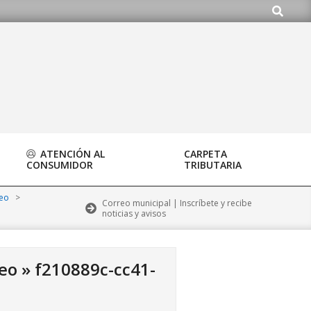
Buscar
org
ATENCIÓN AL
CARPETA
CONSUMIDOR
TRIBUTARIA
deo
>
Correo municipal | Inscríbete y recibe
noticias y avisos
deo »
f210889c-cc41-