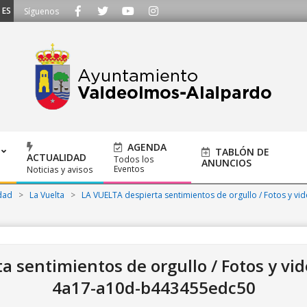
UCHAMOS - Llámanos al 91 620 21 53 o escríbenos a ayuntamiento@alalpardo.
Síguenos
AGENDA
TABLÓN DE
ACTUALIDAD
Todos los
ANUNCIOS
Eventos
Noticias y avisos
dad
>
La Vuelta
>
LA VUELTA despierta sentimientos de orgullo / Fotos y vi
a sentimientos de orgullo / Fotos y vi
4a17-a10d-b443455edc50