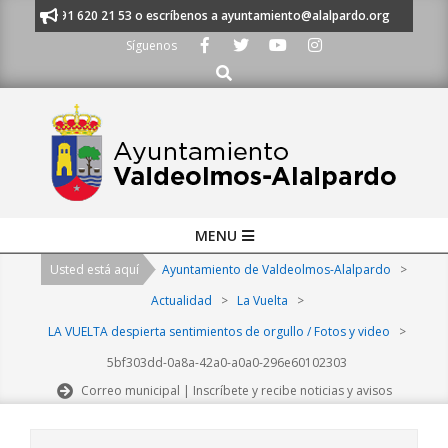
Skip
anos al 91 620 21 53 o escríbenos a ayuntamiento@alalpardo.org
TE ES
to
Síguenos
content
Buscar
Primary
MENU
Navigation
Usted está aquí
Ayuntamiento de Valdeolmos-Alalpardo
>
Menu
Actualidad
>
La Vuelta
>
LA VUELTA despierta sentimientos de orgullo / Fotos y video
>
5bf303dd-0a8a-42a0-a0a0-296e60102303
Correo municipal | Inscríbete y recibe noticias y avisos