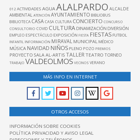
ALALPARDO
AGUA
ALCALDE
ACTIVIDADES
012
AYUNTAMIENTO
AMBIENTAL
BIBLIOBUS
ATENCIÓN
CONCIERTO
CASA
BIBLIOTECA
CASA CULTURA
CONCURSO
CULTURA
DINAMIZACIÓN
DIVERSIÓN
COVID
CONSULTORIO
FIESTAS
EXPOSICIÓN
FUTBOL
EMPLEO
ESPECTÁCULO
FIESTA
MIRAVAL
MUNICIPAL
MÉDICO
INFANTIL
INFORMACIÓN
NIÑOS
NAVIDAD
MÚSICA
PLENO
POZO
PREMIOS
TALLER
TEATRO
PROYECTO
SALA AL-ARTIS
TORNEO
VALDEOLMOS
VERANO
TRABAJO
VECINOS
MÁS INFO EN INTERNET
OTROS ACCESOS
INFORMACIÓN SOBRE COOKIES
POLÍTICA PRIVACIDAD Y AVISO LEGAL
DIRECCIONES Y TELÉFONOS