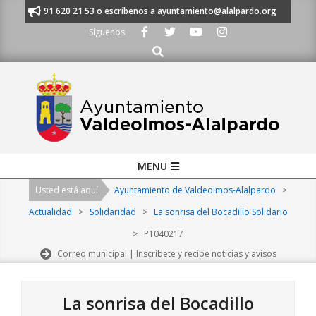
Skip
manos al 91 620 21 53 o escríbenos a ayuntamiento@alalpardo.org
TE E
to
Síguenos
content
Buscar
Primary
MENU
Navigation
Usted está aquí
Ayuntamiento de Valdeolmos-Alalpardo
>
Menu
Actualidad
>
Solidaridad
>
La sonrisa del Bocadillo Solidario
>
P1040217
Correo municipal | Inscríbete y recibe noticias y avisos
La sonrisa del Bocadillo