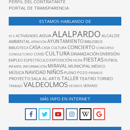
PERFIL DEL CONTRATANTE
PORTAL DE TRANSPARENCIA
ESTAMOS HABLANDO DE
ALALPARDO
AGUA
ALCALDE
ACTIVIDADES
012
AYUNTAMIENTO
AMBIENTAL
BIBLIOBUS
ATENCIÓN
CONCIERTO
CASA
BIBLIOTECA
CASA CULTURA
CONCURSO
CULTURA
DINAMIZACIÓN
DIVERSIÓN
COVID
CONSULTORIO
FIESTAS
EXPOSICIÓN
FUTBOL
EMPLEO
ESPECTÁCULO
FIESTA
MIRAVAL
MUNICIPAL
MÉDICO
INFANTIL
INFORMACIÓN
NIÑOS
NAVIDAD
MÚSICA
PLENO
POZO
PREMIOS
TALLER
TEATRO
PROYECTO
SALA AL-ARTIS
TORNEO
VALDEOLMOS
VERANO
TRABAJO
VECINOS
MÁS INFO EN INTERNET