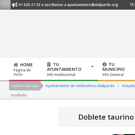
Skip
nos al 91 620 21 53 o escríbenos a ayuntamiento@alalpardo.org
TE ESC
to
content
TU
TU
HOME
AYUNTAMIENTO
MUNICIPIO
Página de
Primary
inicio
Info Institucional
Info General
Navigation
Usted está aquí
Ayuntamiento de Valdeolmos-Alalpardo
>
Actuali
Menu
novillada
Doblete taurino 