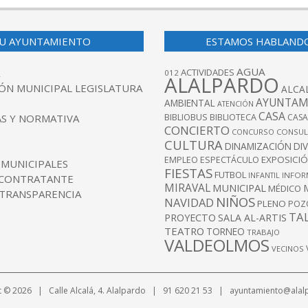
U AYUNTAMIENTO
ESTAMOS HABLAND
AGUA
ACTIVIDADES
012
ALALPARDO
ÓN MUNICIPAL LEGISLATURA
ALCA
AYUNTAM
AMBIENTAL
ATENCIÓN
CASA
BIBLIOBUS
S Y NORMATIVA
BIBLIOTECA
CASA
CONCIERTO
CONCURSO
CONSUL
CULTURA
DINAMIZACIÓN
DI
EXPOSICI
EMPLEO
ESPECTÁCULO
 MUNICIPALES
FIESTAS
FUTBOL
INFANTIL
INFOR
 CONTRATANTE
MIRAVAL
MUNICIPAL
MÉDICO
 TRANSPARENCIA
NIÑOS
NAVIDAD
PLENO
POZ
TA
PROYECTO
SALA AL-ARTIS
TEATRO
TORNEO
TRABAJO
VALDEOLMOS
VECINOS
t © 2026 | Calle Alcalá, 4. Alalpardo | 91 620 21 53 | ayuntamiento@alal