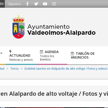
UCHAMOS - Llámanos al 91 620 21 53 o escríbenos a ayuntamiento@alalpardo
Síguenos
AGENDA
TABLÓN DE
ACTUALIDAD
Todos los
ANUNCIOS
Eventos
Noticias y avisos
dad
>
Toros
>
Doblete taurino en Alalpardo de alto voltaje / Fotos y videos
en Alalpardo de alto voltaje / Fotos y 