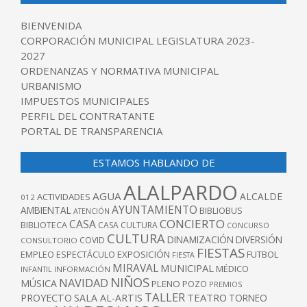
BIENVENIDA
CORPORACIÓN MUNICIPAL LEGISLATURA 2023-
2027
ORDENANZAS Y NORMATIVA MUNICIPAL
URBANISMO
IMPUESTOS MUNICIPALES
PERFIL DEL CONTRATANTE
PORTAL DE TRANSPARENCIA
ESTAMOS HABLANDO DE
ALALPARDO
AGUA
ALCALDE
ACTIVIDADES
012
AYUNTAMIENTO
AMBIENTAL
BIBLIOBUS
ATENCIÓN
CONCIERTO
CASA
BIBLIOTECA
CASA CULTURA
CONCURSO
CULTURA
DINAMIZACIÓN
DIVERSIÓN
COVID
CONSULTORIO
FIESTAS
EXPOSICIÓN
FUTBOL
EMPLEO
ESPECTÁCULO
FIESTA
MIRAVAL
MUNICIPAL
MÉDICO
INFANTIL
INFORMACIÓN
NIÑOS
NAVIDAD
MÚSICA
PLENO
POZO
PREMIOS
TALLER
TEATRO
PROYECTO
SALA AL-ARTIS
TORNEO