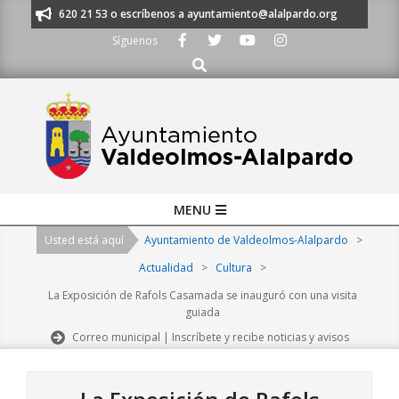
Skip
os al 91 620 21 53 o escríbenos a ayuntamiento@alalpardo.org
TE ESCU
to
Síguenos
content
Buscar
Primary
MENU
Navigation
Usted está aquí
Ayuntamiento de Valdeolmos-Alalpardo
>
Menu
Actualidad
>
Cultura
>
La Exposición de Rafols Casamada se inauguró con una visita
guiada
Correo municipal | Inscríbete y recibe noticias y avisos