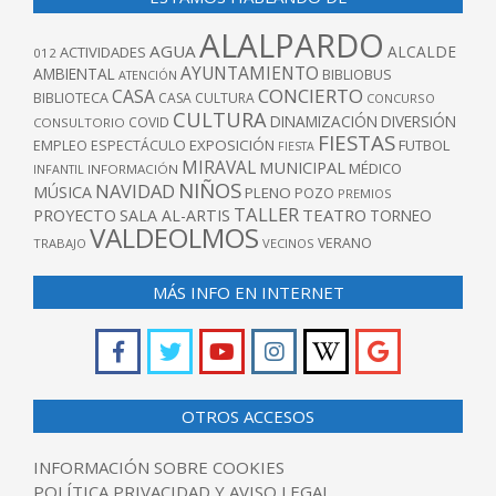
ALALPARDO
AGUA
ALCALDE
ACTIVIDADES
012
AYUNTAMIENTO
AMBIENTAL
BIBLIOBUS
ATENCIÓN
CONCIERTO
CASA
BIBLIOTECA
CASA CULTURA
CONCURSO
CULTURA
DINAMIZACIÓN
DIVERSIÓN
COVID
CONSULTORIO
FIESTAS
EXPOSICIÓN
FUTBOL
EMPLEO
ESPECTÁCULO
FIESTA
MIRAVAL
MUNICIPAL
MÉDICO
INFANTIL
INFORMACIÓN
NIÑOS
NAVIDAD
MÚSICA
PLENO
POZO
PREMIOS
TALLER
TEATRO
PROYECTO
SALA AL-ARTIS
TORNEO
VALDEOLMOS
VERANO
TRABAJO
VECINOS
MÁS INFO EN INTERNET
OTROS ACCESOS
INFORMACIÓN SOBRE COOKIES
POLÍTICA PRIVACIDAD Y AVISO LEGAL