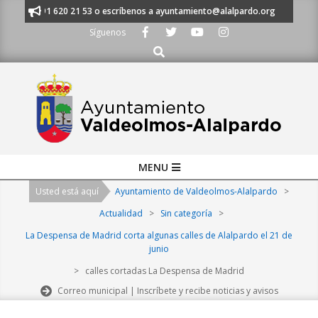
Skip
anos al 91 620 21 53 o escríbenos a ayuntamiento@alalpardo.org
TE E
to
Síguenos
content
Buscar
Primary
MENU
Navigation
Usted está aquí
Ayuntamiento de Valdeolmos-Alalpardo
>
Menu
Actualidad
>
Sin categoría
>
La Despensa de Madrid corta algunas calles de Alalpardo el 21 de
junio
>
calles cortadas La Despensa de Madrid
Correo municipal | Inscríbete y recibe noticias y avisos