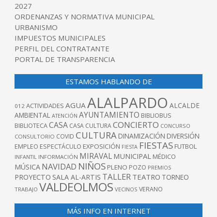
2027
ORDENANZAS Y NORMATIVA MUNICIPAL
URBANISMO
IMPUESTOS MUNICIPALES
PERFIL DEL CONTRATANTE
PORTAL DE TRANSPARENCIA
ESTAMOS HABLANDO DE
ALALPARDO
AGUA
ALCALDE
ACTIVIDADES
012
AYUNTAMIENTO
AMBIENTAL
BIBLIOBUS
ATENCIÓN
CONCIERTO
CASA
BIBLIOTECA
CASA CULTURA
CONCURSO
CULTURA
DINAMIZACIÓN
DIVERSIÓN
COVID
CONSULTORIO
FIESTAS
EXPOSICIÓN
FUTBOL
EMPLEO
ESPECTÁCULO
FIESTA
MIRAVAL
MUNICIPAL
MÉDICO
INFANTIL
INFORMACIÓN
NIÑOS
NAVIDAD
MÚSICA
PLENO
POZO
PREMIOS
TALLER
TEATRO
PROYECTO
SALA AL-ARTIS
TORNEO
VALDEOLMOS
VERANO
TRABAJO
VECINOS
MÁS INFO EN INTERNET