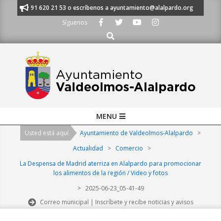
Skip
manos al 91 620 21 53 o escríbenos a ayuntamiento@alalpardo.org
TE 
to
Síguenos
content
Buscar
Primary
MENU
Navigation
Usted está aquí
Ayuntamiento de Valdeolmos-Alalpardo
>
Menu
Actualidad
>
Comercio
>
La Despensa de Madrid aterriza en Alalpardo para promocionar
los alimentos de la región / Video y fotos
>
2025-06-23_05-41-49
Correo municipal | Inscríbete y recibe noticias y avisos