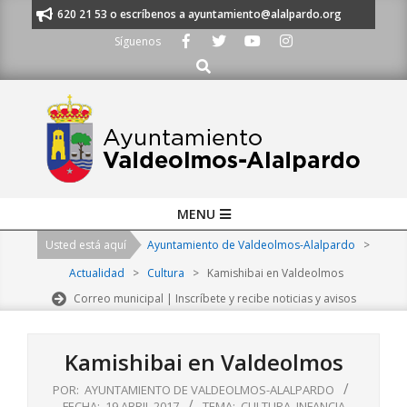
Skip
s al 91 620 21 53 o escríbenos a ayuntamiento@alalpardo.org
TE ESCU
to
Síguenos
content
Buscar
Primary
MENU
Navigation
Usted está aquí
Ayuntamiento de Valdeolmos-Alalpardo
>
Menu
Actualidad
>
Cultura
>
Kamishibai en Valdeolmos
Correo municipal | Inscríbete y recibe noticias y avisos
Kamishibai en Valdeolmos
POR:
AYUNTAMIENTO DE VALDEOLMOS-ALALPARDO
FECHA:
19 ABRIL 2017
TEMA:
CULTURA
,
INFANCIA