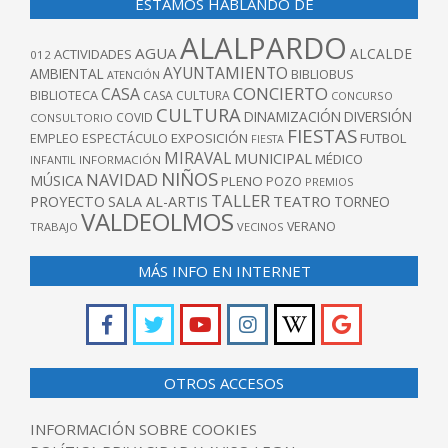
ESTAMOS HABLANDO DE
ALALPARDO
AGUA
ALCALDE
ACTIVIDADES
012
AYUNTAMIENTO
AMBIENTAL
BIBLIOBUS
ATENCIÓN
CONCIERTO
CASA
BIBLIOTECA
CASA CULTURA
CONCURSO
CULTURA
DINAMIZACIÓN
DIVERSIÓN
COVID
CONSULTORIO
FIESTAS
EXPOSICIÓN
FUTBOL
EMPLEO
ESPECTÁCULO
FIESTA
MIRAVAL
MUNICIPAL
MÉDICO
INFANTIL
INFORMACIÓN
NIÑOS
NAVIDAD
MÚSICA
PLENO
POZO
PREMIOS
TALLER
TEATRO
PROYECTO
SALA AL-ARTIS
TORNEO
VALDEOLMOS
VERANO
TRABAJO
VECINOS
MÁS INFO EN INTERNET
OTROS ACCESOS
INFORMACIÓN SOBRE COOKIES